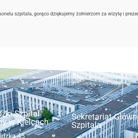
sonelu szpitala, gorąco dziękujemy żołnierzom za wizytę i preze
zki Szpital
Sekretariat Główn
ny w Kielcach
Szpitala
ldzka 45