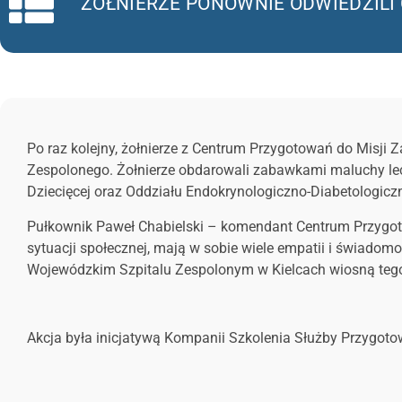
ŻOŁNIERZE PONOWNIE ODWIEDZILI 
Po raz kolejny, żołnierze z Centrum Przygotowań do Misji 
Zespolonego. Żołnierze obdarowali zabawkami maluchy lecz
Dziecięcej oraz Oddziału Endokrynologiczno-Diabetologicz
Pułkownik Paweł Chabielski – komendant Centrum Przygotow
sytuacji społecznej, mają w sobie wiele empatii i świadomo
Wojewódzkim Szpitalu Zespolonym w Kielcach wiosną tego 
Akcja była inicjatywą Kompanii Szkolenia Służby Przygot