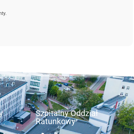
nty.
y
Szpitalny Oddział
Ratunkowy