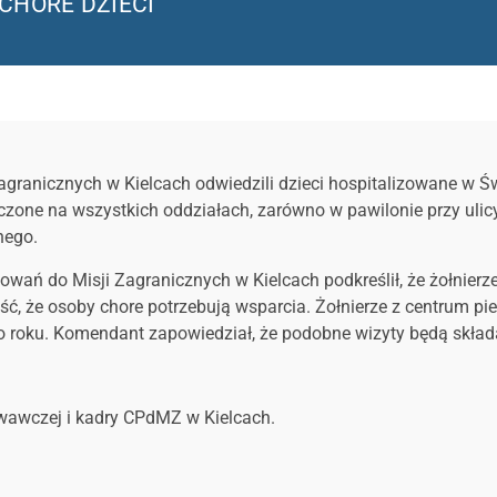
CHORE DZIECI
Zagranicznych w Kielcach odwiedzili dzieci hospitalizowane w 
one na wszystkich oddziałach, zarówno w pawilonie przy ulicy 
nego.
ań do Misji Zagranicznych w Kielcach podkreślił, że żołnierze
ść, że osoby chore potrzebują wsparcia. Żołnierze z centrum pi
roku. Komendant zapowiedział, że podobne wizyty będą składa
owawczej i kadry CPdMZ w Kielcach.