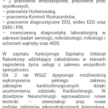
– 2 pracownie endoskopowe, pracownie prób
wysiłkowych,
– pracownie Holterowską,
– pracownia Kontroli Rozruszników,
– pracownie diagnostyczne EEG, wideo EEG oraz
EMG i PW,
– nowoczesną diagnostykę laboratoryjną w
zakresie badań serologii,
mikrobiologii, mikologii i
schorzeń wątroby oraz AIDS.
W szpitalu funkcjonuje Szpitalny Oddział
Ratunkowy udzielający
całodobowo w stanach
zagrożenia życia usługi z zakresu wszystkich
specjalności.
Od 2 lat WSzZ dysponuje możliwością
wykonywania pełnego zakresu
zabiegów
kardiochirurgicznych dzięki
uruchomieniu oddziału Kardiochirurgii. W
dziedzinie
Neurochirurgii wprowadzono nowe
techniki – stereotaksji oraz nowe
rodzaje
zabiegów rekonstrukcyjnych kręgosłupa.