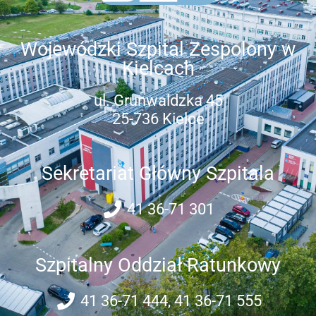
Wojewódzki Szpital Zespolony w
Kielcach
ul. Grunwaldzka 45
25-736 Kielce
Sekretariat Główny Szpitala
41 36-71 301
Szpitalny Oddział Ratunkowy
41 36-71 444, 41 36-71 555