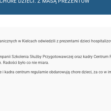
 CHORE DZIECI. Z MASĄ PREZENTÓW
ranicznych w Kielcach odwiedzili z prezentami dzieci hospital
mpanii Szkolenia Służby Przygotowawczej oraz kadry Centrum 
 Radości było co nie miara.
e i kadra centrum regularnie obdarowują chore dzieci, za co w im