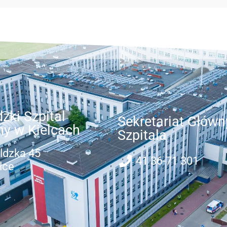
zki Szpital
Sekretariat Główn
ny w Kielcach
Szpitala
ldzka 45
41 36-71 301
lce