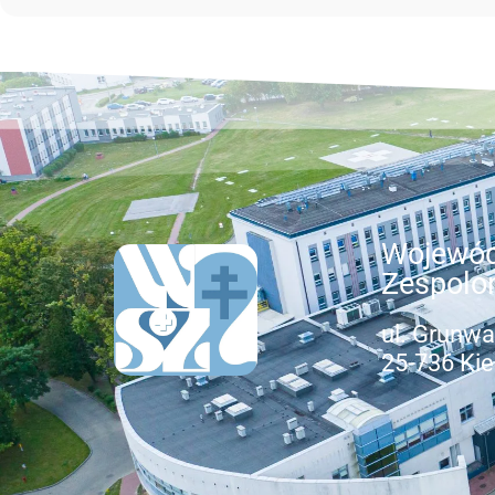
Wojewód
Zespolo
ul. Grunwa
25-736 Kie