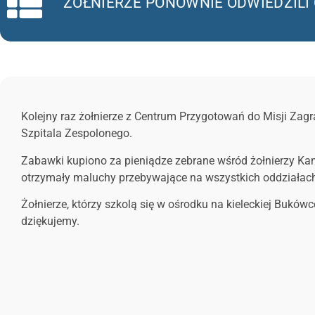
ŻOŁNIERZE PONOWNIE ODWIEDZILI
Kolejny raz żołnierze z Centrum Przygotowań do Misji Zag
Szpitala Zespolonego.
Zabawki kupiono za pieniądze zebrane wśród żołnierzy Ka
otrzymały maluchy przebywające na wszystkich oddziałach.
Żołnierze, którzy szkolą się w ośrodku na kieleckiej Bukówc
dziękujemy.