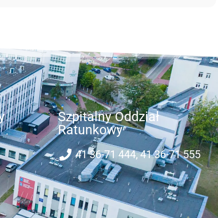
y
Szpitalny Oddział
Ratunkowy
41 36-71 444, 41 36-71 555