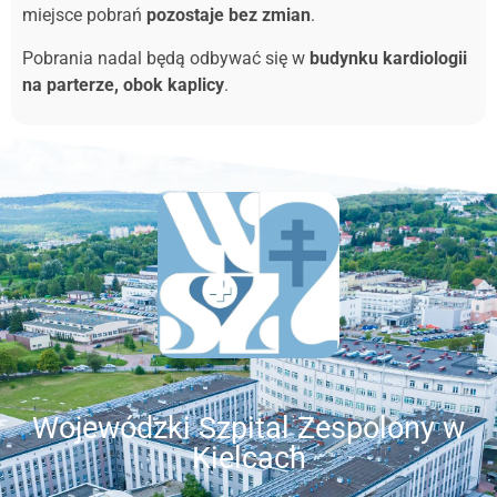
miejsce pobrań
pozostaje bez zmian
.
Pobrania nadal będą odbywać się w
budynku kardiologii
na parterze, obok kaplicy
.
Wojewódzki Szpital Zespolony w
Kielcach