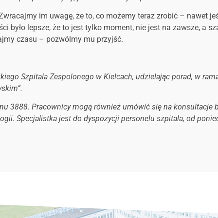
racajmy im uwagę, że to, co możemy teraz zrobić – nawet jeśli
ści było lepsze, że to jest tylko moment, nie jest na zawsze, a 
zajmy czasu – pozwólmy mu przyjść.
ego Szpitala Zespolonego w Kielcach, udzielając porad, w rama
yskim”.
 3888. Pracownicy mogą również umówić się na konsultacje bez
ologii. Specjalistka jest do dyspozycji personelu szpitala, od pon