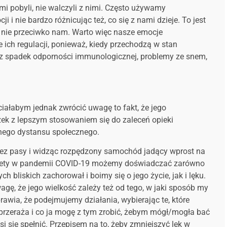
mi pobyli, nie walczyli z nimi. Często używamy
 i nie bardzo różnicując też, co się z nami dzieje. To jest
a nie przeciwko nam. Warto więc nasze emocje
 ich regulacji, ponieważ, kiedy przechodzą w stan
rzez spadek odporności immunologicznej, problemy ze snem,
ciałabym jednak zwrócić uwagę to fakt, że jego
k z lepszym stosowaniem się do zaleceń opieki
anego dystansu społecznego.
rzez pasy i widząc rozpędzony samochód jadący wprost na
iestety w pandemii COVID-19 możemy doświadczać zarówno
 bliskich zachorował i boimy się o jego życie, jak i lęku.
agę, że jego wielkość zależy też od tego, w jaki sposób my
wia, że podejmujemy działania, wybierając te, które
 przeraża i co ja mogę z tym zrobić, żebym mógł/mogła bać
musi się spełnić. Przepisem na to, żeby zmniejszyć lęk w