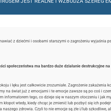
RUSEM JEST REALNE I WZBUDZA SZEREG E
ozmawiać z dziećmi i osobami starszymi o zagrożeniu wyjaśnia 
części społeczeństwa ma bardzo duże działanie destrukcyjne na
okoju i lęku jest całkowicie zrozumiałe. Zagrożenie zakażenia k
my na świat już z emocjami i te emocje zawsze są po coś i cze
m informatorem tego, co dzieje się w naszym otoczeniu i jak m
m kłopot wtedy, kiedy chcąc je zmienić lub pozbyć się ich pode
a naszego zdrowia. Czyli to nie emocje są złe i/lub szkodliwe, a