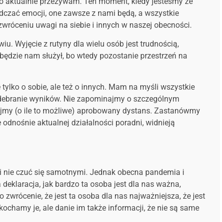
o aktualnie przeżywam. Ten moment, kiedy jesteśmy ze
czać emocji, one zawsze z nami będą, a wszystkie
 zwróceniu uwagi na siebie i innych w naszej obecności.
u. Wyjęcie z rutyny dla wielu osób jest trudnością,
e będzie nam służył, bo wtedy pozostanie przestrzeń na
tylko o sobie, ale też o innych. Mam na myśli wszystkie
y odebranie wyników. Nie zapominajmy o szczególnym
ujmy (o ile to możliwe) aprobowany dystans. Zastanówmy
odnośnie aktualnej działalności poradni, widnieją
u i nie czuć się samotnymi. Jednak obecna pandemia i
eklaracja, jak bardzo ta osoba jest dla nas ważna,
 zwrócenie, że jest ta osoba dla nas najważniejsza, że jest
 kochamy je, ale danie im także informacji, że nie są same