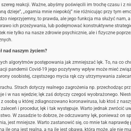
szereg reakcji. Ważne, abyśmy poświęcili im trochę czasu i z ni
 dzieje”, „ogarnia mnie niepokój” nie różnicując przy tym emocji
zo nieprzyjemny, to prawda, ale jego funkcja ma służyć nam, 
prawo ich przeżywania, lub podejmować konstruktywne strategie
tek nie tylko na nasze zdrowie psychicznie, ale i fizyczne pop
znych.
ał nad naszym życiem?
itych algorytmów postępowania jak zmniejszać lęk. To, na co ch
cji pandemii Covid-19 jego pozytywny wpływ może mieć związe
rony osobistej, częstszego mycia rąk czy utrzymywania zalec
trachu. Strach dotyczy realnego zagrożenia np. przechodząc p
uje i w nas wjedzie; lęk zaś dotyczy czegoś wyobrażonego. N
z osobą u której zdiagnozowano koronawirusa, lub ktoś z naszych
zaleceń i procedur, lęk i tak występuje. Warto jednak zwrócić uw
stwo. W zasadzie to dobrze, że odczuwamy lęk, ponieważ on spra
nia, jest mniejsze. Warto zastanowić się, co mnie tak naprawdę
, na ile ona jest realna, a na ile jest obawą, która może, ale nie 