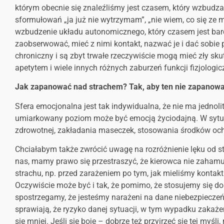
którym obecnie się znaleźliśmy jest czasem, który wzbudza 
sformułowań „ja już nie wytrzymam”, „nie wiem, co się ze mną
wzbudzenie układu autonomicznego, który czasem jest bard
zaobserwować, mieć z nimi kontakt, nazwać je i dać sobie 
chroniczny i są zbyt trwałe rzeczywiście mogą mieć zły sku
apetytem i wiele innych różnych zaburzeń funkcji fizjologic
J
ak zapanować nad strachem? Tak, aby ten nie zapanow
Sfera emocjonalna jest tak indywidualna, że nie ma jednol
umiarkowany poziom może być emocją życiodajną. W sytua
zdrowotnej, zakładania maseczek, stosowania środków och
Chciałabym także zwrócić uwagę na rozróżnienie lęku od s
nas, mamy prawo się przestraszyć, że kierowca nie zaham
strachu, np. przed zarażeniem po tym, jak mieliśmy kontakt 
Oczywiście może być i tak, że pomimo, że stosujemy się do 
spostrzegamy, że jesteśmy narażeni na dane niebezpieczeń
sprawiają, że ryzyko danej sytuacji, w tym wypadku zakaże
się mniej. Jeśli się boję – dobrze też przyjrzeć się tej myśli