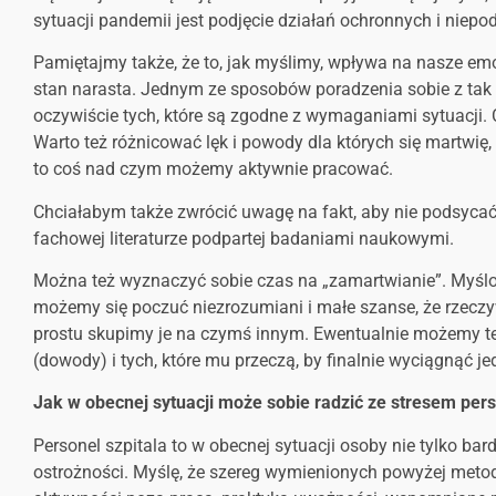
sytuacji pandemii jest podjęcie działań ochronnych i nie
Pamiętajmy także, że to, jak myślimy, wpływa na nasze emo
stan narasta. Jednym ze sposobów poradzenia sobie z tak 
oczywiście tych, które są zgodne z wymaganiami sytuacji.
Warto też różnicować lęk i powody dla których się martwię,
to coś nad czym możemy aktywnie pracować.
Chciałabym także zwrócić uwagę na fakt, aby nie podsycać l
fachowej literaturze podpartej badaniami naukowymi.
Można też wyznaczyć sobie czas na „zamartwianie”. Myślo
możemy się poczuć niezrozumiani i małe szanse, że rzeczy
prostu skupimy je na czymś innym. Ewentualnie możemy też
(dowody) i tych, które mu przeczą, by finalnie wyciągnąć j
Jak w obecnej sytuacji może sobie radzić ze stresem pers
Personel szpitala to w obecnej sytuacji osoby nie tylko 
ostrożności. Myślę, że szereg wymienionych powyżej met