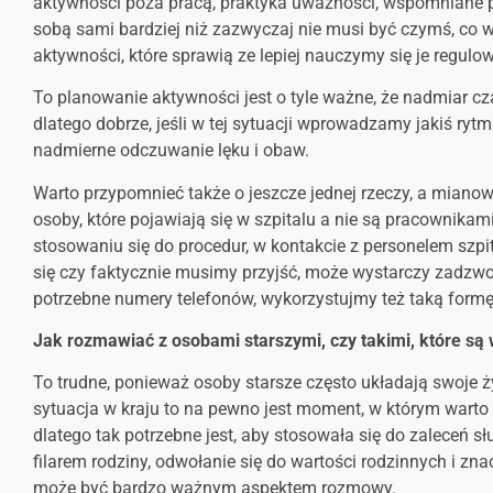
aktywności poza pracą, praktyka uważności, wspomniane p
sobą sami bardziej niż zazwyczaj nie musi być czymś, co
aktywności, które sprawią ze lepiej nauczymy się je regulo
To planowanie aktywności jest o tyle ważne, że nadmiar cz
dlatego dobrze, jeśli w tej sytuacji wprowadzamy jakiś ryt
nadmierne odczuwanie lęku i obaw.
Warto przypomnieć także o jeszcze jednej rzeczy, a mianow
osoby, które pojawiają się w szpitalu a nie są pracownik
stosowaniu się do procedur, w kontakcie z personelem sz
się czy faktycznie musimy przyjść, może wystarczy zadzwon
potrzebne numery telefonów, wykorzystujmy też taką formę
Jak rozmawiać z osobami starszymi, czy takimi, które są
To trudne, ponieważ osoby starsze często układają swoje ż
sytuacja w kraju to na pewno jest moment, w którym warto
dlatego tak potrzebne jest, aby stosowała się do zaleceń sł
filarem rodziny, odwołanie się do wartości rodzinnych i zna
może być bardzo ważnym aspektem rozmowy.