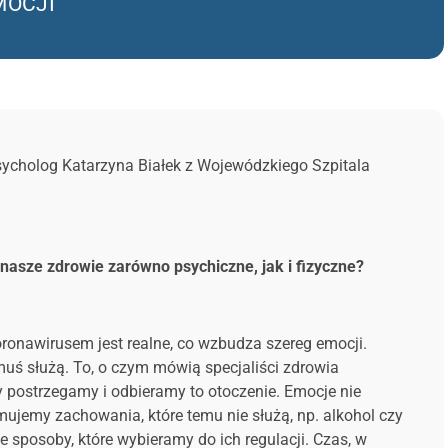
MOCJI
psycholog Katarzyna Białek z Wojewódzkiego Szpitala
 nasze zdrowie zarówno psychiczne, jak i fizyczne?
oronawirusem jest realne, co wzbudza szereg emocji.
muś służą. To, o czym mówią specjaliści zdrowia
y postrzegamy i odbieramy to otoczenie. Emocje nie
jmujemy zachowania, które temu nie służą, np. alkohol czy
le sposoby, które wybieramy do ich regulacji. Czas, w