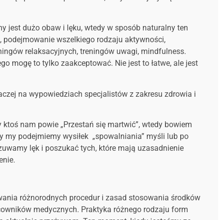
y jest dużo obaw i lęku, wtedy w sposób naturalny ten
i, podejmowanie wszelkiego rodzaju aktywności,
ningów relaksacyjnych, treningów uwagi, mindfulness.
o mogę to tylko zaakceptować. Nie jest to łatwe, ale jest
raczej na wypowiedziach specjalistów z zakresu zdrowia i
y ktoś nam powie „Przestań się martwić”, wtedy bowiem
edy my podejmiemy wysiłek „spowalniania” myśli lub po
zuwamy lęk i poszukać tych, które mają uzasadnienie
enie.
owania różnorodnych procedur i zasad stosowania środków
cowników medycznych. Praktyka różnego rodzaju form