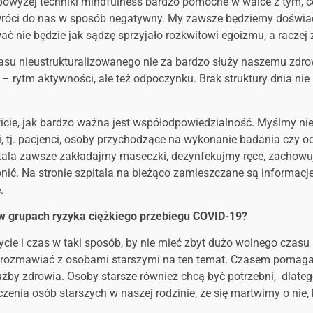
owyżej techniki mindfulness bardzo pomocne w walce z tym, c
 wróci do nas w sposób negatywny. My zawsze będziemy doświad
wać nie będzie jak sądzę sprzyjało rozkwitowi egoizmu, a raczej
asu nieustrukturalizowanego nie za bardzo służy naszemu zdrowi
m – rytm aktywności, ale też odpoczynku. Brak struktury dnia ni
icie, jak bardzo ważna jest współodpowiedzialność. Myślmy nie 
ami, tj. pacjenci, osoby przychodzące na wykonanie badania cz
pitala zawsze zakładajmy maseczki, dezynfekujmy ręce, zachow
ić. Na stronie szpitala na bieżąco zamieszczane są informacje 
.
 w grupach ryzyka ciężkiego przebiegu COVID-19?
ycie i czas w taki sposób, by nie mieć zbyt dużo wolnego czas
 rozmawiać z osobami starszymi na ten temat. Czasem pomaga d
użby zdrowia. Osoby starsze również chcą być potrzebni, dlatego
czenia osób starszych w naszej rodzinie, że się martwimy o nie,