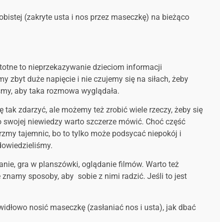
bistej (zakryte usta i nos przez maseczkę) na bieżąco
totne to nieprzekazywanie dzieciom informacji
zbyt duże napięcie i nie czujemy się na siłach, żeby
yśmy, aby taka rozmowa wyglądała.
 tak zdarzyć, ale możemy też zrobić wiele rzeczy, żeby się
 I o swojej niewiedzy warto szczerze mówić. Choć część
rzmy tajemnic, bo to tylko może podsycać niepokój i
dowiedzieliśmy.
nie, gra w planszówki, oglądanie filmów. Warto też
namy sposoby, aby sobie z nimi radzić. Jeśli to jest
idłowo nosić maseczkę (zasłaniać nos i usta), jak dbać