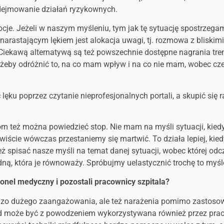
podejmowanie działań ryzykownych.
cje. Jeżeli w naszym myśleniu, tym jak tę sytuację spostrzegam
narastającym lękiem jest alokacja uwagi, tj. rozmowa z bliskim
 Ciekawą alternatywą są też powszechnie dostępne nagrania tre
 żeby odróżnić to, na co mam wpływ i na co nie mam, wobec czeg
ęku poprzez czytanie nieprofesjonalnych portali, a skupić się 
m też można powiedzieć stop. Nie mam na myśli sytuacji, kied
wiście wówczas przestaniemy się martwić. To działa lepiej, ki
 spisać nasze myśli na temat danej sytuacji, wobec której odc
edną, która je równoważy. Spróbujmy uelastycznić trochę to myśl
onel medyczny i pozostali pracownicy szpitala?
bardzo dużego zaangażowania, ale też narażenia pomimo zastos
od może być z powodzeniem wykorzystywana również przez pra