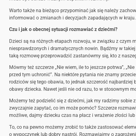
Warto także na bieżąco przypominać jak się należy zachow
informować o zmianach i decyzjach zapadających w kraju.
Czu i jak o obecnej sytuacji rozmawiać z dziećmi?
Dzieci są na różnych etapach rozwoju, w związku z czym mu
niesprawdzonych i dramatycznych nowin. Bądźmy w takiej r
taką rozmowę przeprowadzić zastanówmy się, kto z naszego
Mówmy też szczerze „Nie wiem, ile to jeszcze potrwa”, „Nie
przed tym uchronić”. Na niektóre pytania nie znamy przecież
rodziców się tego obawia, to jednak szczerość najbardziej 
obawy dziecka. Nawet jeśli nie od razu, to w stosownym mo
Możemy też podzielić się z dziećmi, jak my radzimy sobie 
zwyczajnie zapytać, co im może pomóc? Szczerze rozmawiaj
możliwe, dajmy dziecku czas na płacz i wrażenie złości lub
To, co na pewno możemy zrobić to także zastosować element
o wypoczynek lub dobry nastrój. Rozmawiajmy o zagrożen