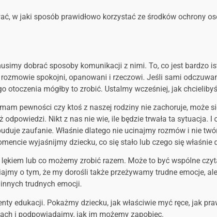
ać, w jaki sposób prawidłowo korzystać ze środków ochrony oso
simy dobrać sposoby komunikacji z nimi. To, co jest bardzo is
ozmowie spokojni, opanowani i rzeczowi. Jeśli sami odczuwamy 
 otoczenia mógłby to zrobić. Ustalmy wcześniej, jak chcielib
 mam pewności czy ktoś z naszej rodziny nie zachoruje, może się
 odpowiedzi. Nikt z nas nie wie, ile będzie trwała ta sytuacja.
buduje zaufanie. Właśnie dlatego nie ucinajmy rozmów i nie twó
mencie wyjaśnijmy dziecku, co się stało lub czego się właśnie 
z lękiem lub co możemy zrobić razem. Może to być wspólne czyta
my o tym, że my dorośli także przeżywamy trudne emocje, ale z
 innych trudnych emocji.
y edukacji. Pokażmy dziecku, jak właściwie myć ręce, jak praw
iach i podpowiadajmy, jak im możemy zapobiec.