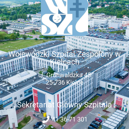
Wojewódzki Szpital Zespolony w
Kielcach
ul. Grunwaldzka 45
25-736 Kielce
Sekretariat Główny Szpitala
41 36-71 301