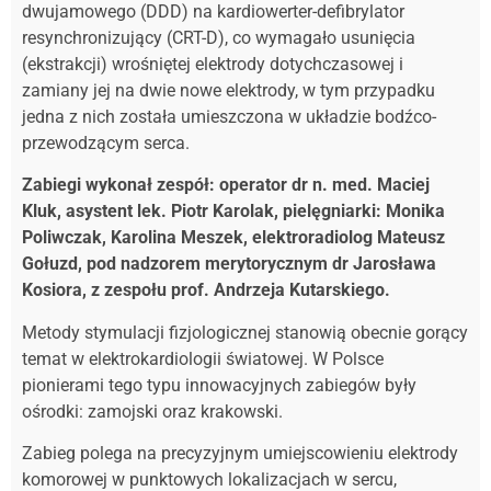
dwujamowego (DDD) na kardiowerter-defibrylator
resynchronizujący (CRT-D), co wymagało usunięcia
(ekstrakcji) wrośniętej elektrody dotychczasowej i
zamiany jej na dwie nowe elektrody, w tym przypadku
jedna z nich została umieszczona w układzie bodźco-
przewodzącym serca.
Zabiegi wykonał zespół: operator dr n. med. Maciej
Kluk, asystent lek. Piotr Karolak, pielęgniarki: Monika
Poliwczak, Karolina Meszek, elektroradiolog Mateusz
Gołuzd, pod nadzorem merytorycznym dr Jarosława
Kosiora, z zespołu prof. Andrzeja Kutarskiego.
Metody stymulacji fizjologicznej stanowią obecnie gorący
temat w elektrokardiologii światowej. W Polsce
pionierami tego typu innowacyjnych zabiegów były
ośrodki: zamojski oraz krakowski.
Zabieg polega na precyzyjnym umiejscowieniu elektrody
komorowej w punktowych lokalizacjach w sercu,