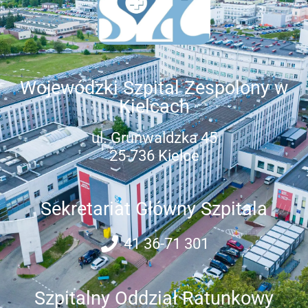
Wojewódzki Szpital Zespolony w
Kielcach
ul. Grunwaldzka 45
25-736 Kielce
Sekretariat Główny Szpitala
41 36-71 301
Szpitalny Oddział Ratunkowy