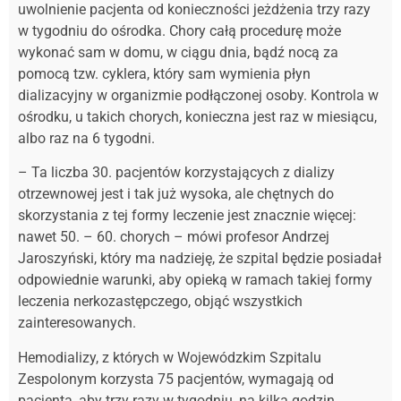
uwolnienie pacjenta od konieczności jeżdżenia trzy razy
w tygodniu do ośrodka. Chory całą procedurę może
wykonać sam w domu, w ciągu dnia, bądź nocą za
pomocą tzw. cyklera, który sam wymienia płyn
dializacyjny w organizmie podłączonej osoby. Kontrola w
ośrodku, u takich chorych, konieczna jest raz w miesiącu,
albo raz na 6 tygodni.
– Ta liczba 30. pacjentów korzystających z dializy
otrzewnowej jest i tak już wysoka, ale chętnych do
skorzystania z tej formy leczenie jest znacznie więcej:
nawet 50. – 60. chorych – mówi profesor Andrzej
Jaroszyński, który ma nadzieję, że szpital będzie posiadał
odpowiednie warunki, aby opieką w ramach takiej formy
leczenia nerkozastępczego, objąć wszystkich
zainteresowanych.
Hemodializy, z których w Wojewódzkim Szpitalu
Zespolonym korzysta 75 pacjentów, wymagają od
pacjenta, aby trzy razy w tygodniu, na kilka godzin,