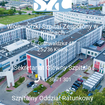
Wojewódzki Szpital Zespolony w
Kielcach
ul. Grunwaldzka 45
25-736 Kielce
Sekretariat Główny Szpitala
41 36-71 301
Szpitalny Oddział Ratunkowy