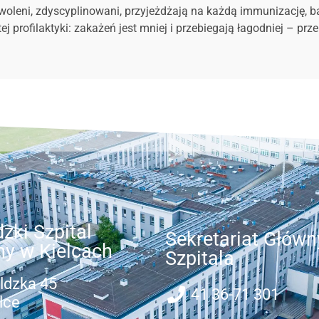
oleni, zdyscyplinowani, przyjeżdżają na każdą immunizację, b
j profilaktyki: zakażeń jest mniej i przebiegają łagodniej – pr
zki Szpital
Sekretariat Główn
ny w Kielcach
Szpitala
ldzka 45
41 36-71 301
lce