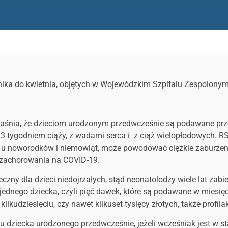
rnika do kwietnia, objętych w Wojewódzkim Szpitalu Zespolonym
wyjaśnia, że dzieciom urodzonym przedwcześnie są podawane pr
 33 tygodniem ciąży, z wadami serca i z ciąż wielopłodowych. 
le u noworodków i niemowląt, może powodować ciężkie zaburzenia
u zachorowania na COVID-19.
czny dla dzieci niedojrzałych, stąd neonatolodzy wiele lat zabi
jednego dziecka, czyli pięć dawek, które są podawane w miesięcz
kilkudziesięciu, czy nawet kilkuset tysięcy złotych, także profi
u dziecka urodzonego przedwcześnie, jeżeli wcześniak jest w stan