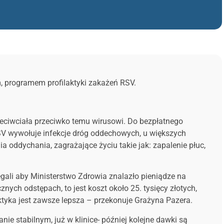
, programem profilaktyki zakażeń RSV.
zeciwciała przeciwko temu wirusowi. Do bezpłatnego
RSV wywołuje infekcje dróg oddechowych, u większych
 oddychania, zagrażające życiu takie jak: zapalenie płuc,
egali aby Ministerstwo Zdrowia znalazło pieniądze na
nych odstępach, to jest koszt około 25. tysięcy złotych,
laktyka jest zawsze lepsza – przekonuje Grażyna Pazera.
ie stabilnym, już w klinice- później kolejne dawki są