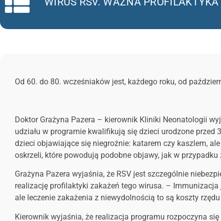
WIRUS RSV. WAŻNA PROFILAKTYKA
Od 60. do 80. wcześniaków jest, każdego roku, od paździe
Doktor Grażyna Pazera – kierownik Kliniki Neonatologii 
udziału w programie kwalifikują się dzieci urodzone przed
dzieci objawiające się niegroźnie: katarem czy kaszlem, a
oskrzeli, które powodują podobne objawy, jak w przypadk
Grażyna Pazera wyjaśnia, że RSV jest szczególnie niebezpie
realizację profilaktyki zakażeń tego wirusa. – Immunizacja 
ale leczenie zakażenia z niewydolnością to są koszty rzędu 
Kierownik wyjaśnia, że realizacja programu rozpoczyna się 