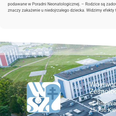
podawane w Poradni Neonatologicznej. – Rodzice są zadow
znaczy zakażenie u niedojrzałego dziecka. Widzimy efekty te
Wojewód
Zespolo
ul. Grunwa
25-736 Kie