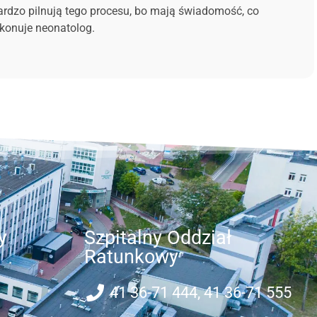
ardzo pilnują tego procesu, bo mają świadomość, co
zekonuje neonatolog.
y
Szpitalny Oddział
Ratunkowy
41 36-71 444, 41 36-71 555