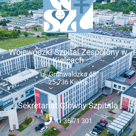
Wojewódzki Szpital Zespolony w
Kielcach
ul. Grunwaldzka 45
25-736 Kielce
Sekretariat Główny Szpitala
41 36-71 301