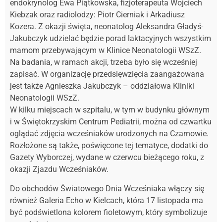
endokrynolog Ewa Piątkowska, fizjoterapeuta Wojciech
Kiebzak oraz radiolodzy: Piotr Cierniak i Arkadiusz
Kozera. Z okazji święta, neonatolog Aleksandra Gładyś-
Jakubczyk udzielać będzie porad laktacyjnych wszystkim
mamom przebywającym w Klinice Neonatologii WSzZ.
Na badania, w ramach akcji, trzeba było się wcześniej
zapisać. W organizację przedsięwzięcia zaangażowana
jest także Agnieszka Jakubczyk – oddziałowa Kliniki
Neonatologii WSzZ.
W kilku miejscach w szpitalu, w tym w budynku głównym
i w Świętokrzyskim Centrum Pediatrii, można od czwartku
oglądać zdjęcia wcześniaków urodzonych na Czarnowie.
Rozłożone są także, poświęcone tej tematyce, dodatki do
Gazety Wyborczej, wydane w czerwcu bieżącego roku, z
okazji Zjazdu Wcześniaków.
Do obchodów Światowego Dnia Wcześniaka włączy się
również Galeria Echo w Kielcach, która 17 listopada ma
być podświetlona kolorem fioletowym, który symbolizuje