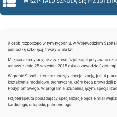
W SZPITALU SZKOLĄ SIĘ FIZJOTER
9 osób rozpoczęło w tym tygodniu, w Wojewódzkim Szpitalu 
jednostką szkolącą, trwały wiele lat.
Miejsca akredytacyjne z zakresu fizjoterapii przyznano sz
ustawy z dnia 25 września 2015 roku o zawodzie fizjoterap
W gronie 9 osób, które rozpoczęły specjalizację, jest 4 pr
kształcenie modułowe, teoretyczne, które będą prowadzili
Podyplomowego. W programie uzupełniającym, specjalizacj
Fizjoterapeuta posiadający specjalizację będzie miał więks
kardiologii, ortopedii, pulmonologii.