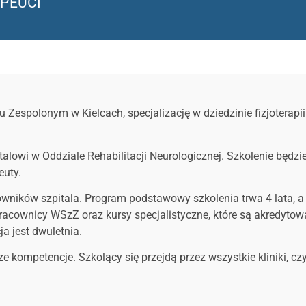
APEUCI
Zespolonym w Kielcach, specjalizację w dziedzinie fizjoterapii
pitalowi w Oddziale Rehabilitacji Neurologicznej. Szkolenie bę
euty.
acowników szpitala. Program podstawowy szkolenia trwa 4 lata, 
 pracownicy WSzZ oraz kursy specjalistyczne, które są akredyt
a jest dwuletnia.
ze kompetencje. Szkolący się przejdą przez wszystkie kliniki, c