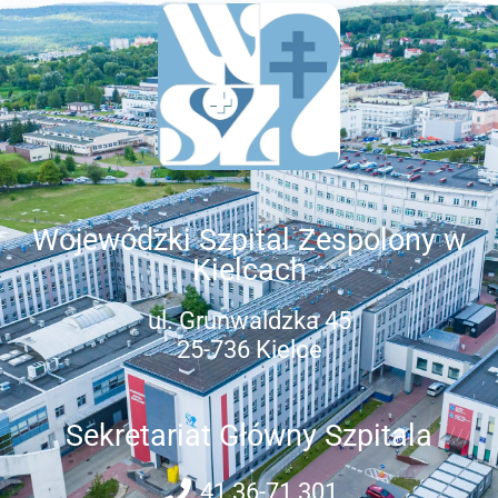
Wojewódzki Szpital Zespolony w
Kielcach
ul. Grunwaldzka 45
25-736 Kielce
Sekretariat Główny Szpitala
41 36-71 301