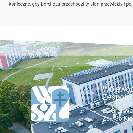
konieczne, gdy borelioza przechodzi w stan przewlekły i 
Wojewód
Zespolo
ul. Grunwa
25-736 Kie