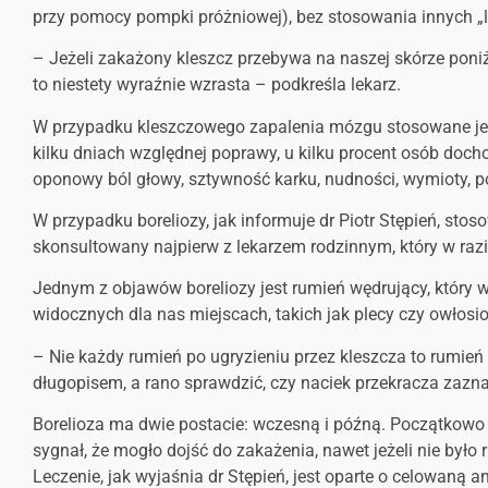
przy pomocy pompki próżniowej), bez stosowania innych „
– Jeżeli zakażony kleszcz przebywa na naszej skórze poniżej 
to niestety wyraźnie wzrasta – podkreśla lekarz.
W przypadku kleszczowego zapalenia mózgu stosowane jes
kilku dniach względnej poprawy, u kilku procent osób doch
oponowy ból głowy, sztywność karku, nudności, wymioty, p
W przypadku boreliozy, jak informuje dr Piotr Stępień, sto
skonsultowany najpierw z lekarzem rodzinnym, który w razi
Jednym z objawów boreliozy jest rumień wędrujący, który
widocznych dla nas miejscach, takich jak plecy czy owłosi
– Nie każdy rumień po ugryzieniu przez kleszcza to rumie
długopisem, a rano sprawdzić, czy naciek przekracza zazna
Borelioza ma dwie postacie: wczesną i późną. Początkow
sygnał, że mogło dojść do zakażenia, nawet jeżeli nie był
Leczenie, jak wyjaśnia dr Stępień, jest oparte o celowaną an