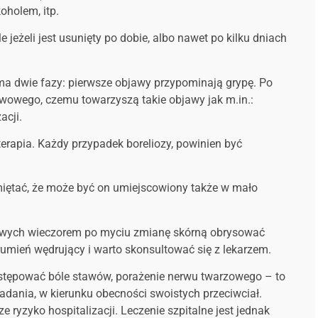
oholem, itp.
e jeżeli jest usunięty po dobie, albo nawet po kilku dniach
a dwie fazy: pierwsze objawy przypominają grypę. Po
erwowego, czemu towarzyszą takie objawy jak m.in.:
acji.
terapia. Każdy przypadek boreliozy, powinien być
miętać, że może być on umiejscowiony także w mało
tpliwych wieczorem po myciu zmianę skórną obrysować
rumień wędrujący i warto skonsultować się z lekarzem.
stępować bóle stawów, porażenie nerwu twarzowego – to
adania, w kierunku obecności swoistych przeciwciał.
e ryzyko hospitalizacji. Leczenie szpitalne jest jednak