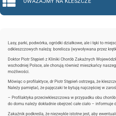
UWAŻAJMY NA KLESZCZE
Lasy, parki, podwórka, ogródki działkowe, ale i łąki to mi
odkleszczowych należą: borelioza (wywoływana przez kręt
Doktor Piotr Stępień z Kliniki Chorób Zakaźnych Wojewódz
wschodniej Polsce, ale chorują również mieszkańcy naszeg
możliwości.
Mówiąc o profilaktyce, dr Piotr Stępień ostrzega, że kles
Należy pamiętać, że pajęczaki te bytują najczęściej w zaro
– Profilaktyka przeciwkleszczowa w przypadku obu chorób j
do domu należy dokładnie obejrzeć całe ciało – informuje d
Zakaźnik podkreśla, że niezwykle istotne jest, aby ewentu