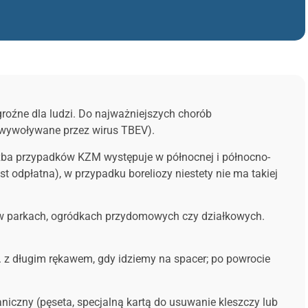
 groźne dla ludzi. Do najważniejszych chorób
 (wywoływane przez wirus TBEV).
czba przypadków KZM występuje w północnej i północno-
odpłatna), w przypadku boreliozy niestety nie ma takiej
e i w parkach, ogródkach przydomowych czy działkowych.
. z długim rękawem, gdy idziemy na spacer; po powrocie
niczny (pęseta, specjalną kartą do usuwanie kleszczy lub