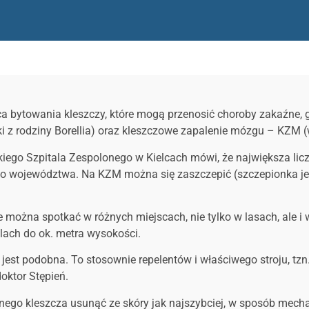
ejsca bytowania kleszczy, które mogą przenosić choroby zakaźne,
ki z rodziny Borellia) oraz kleszczowe zapalenie mózgu – KZM
kiego Szpitala Zespolonego w Kielcach mówi, że największa li
o województwa. Na KZM można się zaszczepić (szczepionka jest 
zcze można spotkać w różnych miejscach, nie tylko w lasach, al
ślach do ok. metra wysokości.
est podobna. To stosownie repelentów i właściwego stroju, tzn
oktor Stępień.
alnego kleszcza usunąć ze skóry jak najszybciej, w sposób mecha