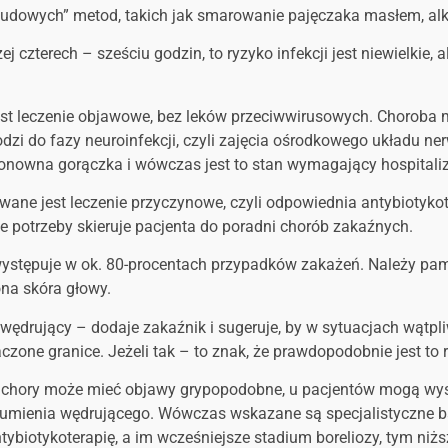
ludowych” metod, takich jak smarowanie pajęczaka masłem, alk
czterech – sześciu godzin, to ryzyko infekcji jest niewielkie, al
t leczenie objawowe, bez leków przeciwwirusowych. Choroba m
odzi do fazy neuroinfekcji, czyli zajęcia ośrodkowego układu n
onowna gorączka i wówczas jest to stan wymagający hospitaliz
sowane jest leczenie przyczynowe, czyli odpowiednia antybiotyko
e potrzeby skieruje pacjenta do poradni chorób zakaźnych.
 występuje w ok. 80-procentach przypadków zakażeń. Należy pa
ona skóra głowy.
ń wędrujący – dodaje zakaźnik i sugeruje, by w sytuacjach wą
czone granice. Jeżeli tak – to znak, że prawdopodobnie jest to 
o chory może mieć objawy grypopodobne, u pacjentów mogą wy
o rumienia wędrującego. Wówczas wskazane są specjalistyczne b
tybiotykoterapię, a im wcześniejsze stadium boreliozy, tym niższ