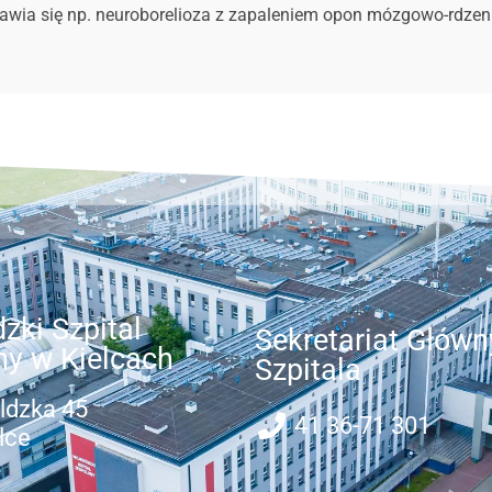
pojawia się np. neuroborelioza z zapaleniem opon mózgowo-rdze
zki Szpital
Sekretariat Główn
ny w Kielcach
Szpitala
ldzka 45
41 36-71 301
lce