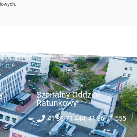
niowych.
y
Szpitalny Oddział
Ratunkowy
41 36-71 444, 41 36-71 555