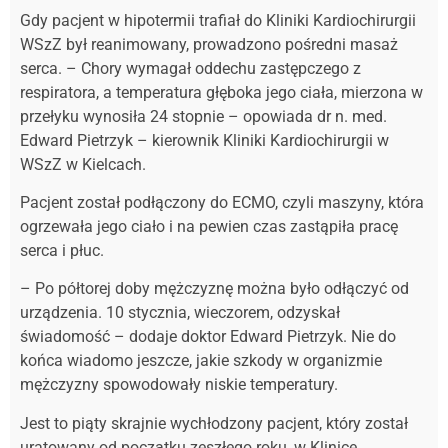
Gdy pacjent w hipotermii trafiał do Kliniki Kardiochirurgii
WSzZ był reanimowany, prowadzono pośredni masaż
serca. – Chory wymagał oddechu zastępczego z
respiratora, a temperatura głęboka jego ciała, mierzona w
przełyku wynosiła 24 stopnie – opowiada dr n. med.
Edward Pietrzyk – kierownik Kliniki Kardiochirurgii w
WSzZ w Kielcach.
Pacjent został podłączony do ECMO, czyli maszyny, która
ogrzewała jego ciało i na pewien czas zastąpiła pracę
serca i płuc.
– Po półtorej doby mężczyznę można było odłączyć od
urządzenia. 10 stycznia, wieczorem, odzyskał
świadomość – dodaje doktor Edward Pietrzyk. Nie do
końca wiadomo jeszcze, jakie szkody w organizmie
mężczyzny spowodowały niskie temperatury.
Jest to piąty skrajnie wychłodzony pacjent, który został
uratowany od początku zeszłego roku, w Klinice