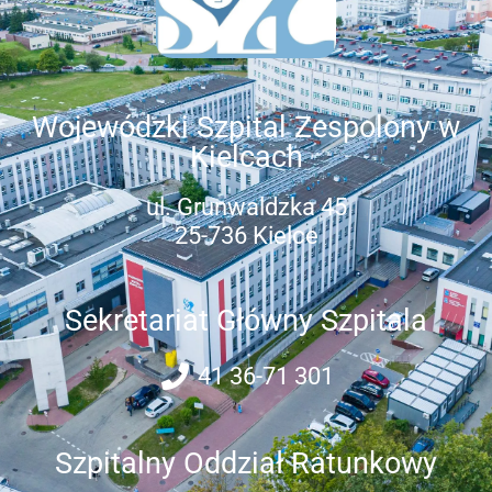
Wojewódzki Szpital Zespolony w
Kielcach
ul. Grunwaldzka 45
25-736 Kielce
Sekretariat Główny Szpitala
41 36-71 301
Szpitalny Oddział Ratunkowy