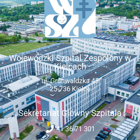
Wojewódzki Szpital Zespolony w
Kielcach
ul. Grunwaldzka 45
25-736 Kielce
Sekretariat Główny Szpitala
41 36-71 301