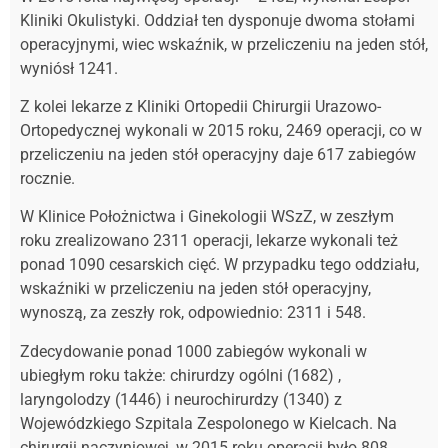
Kliniki Okulistyki. Oddział ten dysponuje dwoma stołami
operacyjnymi, wiec wskaźnik, w przeliczeniu na jeden stół,
wyniósł 1241.
Z kolei lekarze z Kliniki Ortopedii Chirurgii Urazowo-
Ortopedycznej wykonali w 2015 roku, 2469 operacji, co w
przeliczeniu na jeden stół operacyjny daje 617 zabiegów
rocznie.
W Klinice Położnictwa i Ginekologii WSzZ, w zeszłym
roku zrealizowano 2311 operacji, lekarze wykonali też
ponad 1090 cesarskich cięć. W przypadku tego oddziału,
wskaźniki w przeliczeniu na jeden stół operacyjny,
wynoszą, za zeszły rok, odpowiednio: 2311 i 548.
Zdecydowanie ponad 1000 zabiegów wykonali w
ubiegłym roku także: chirurdzy ogólni (1682) ,
laryngolodzy (1446) i neurochirurdzy (1340) z
Wojewódzkiego Szpitala Zespolonego w Kielcach. Na
chirurgii naczyniowej, w 2015 roku operacji było 808.