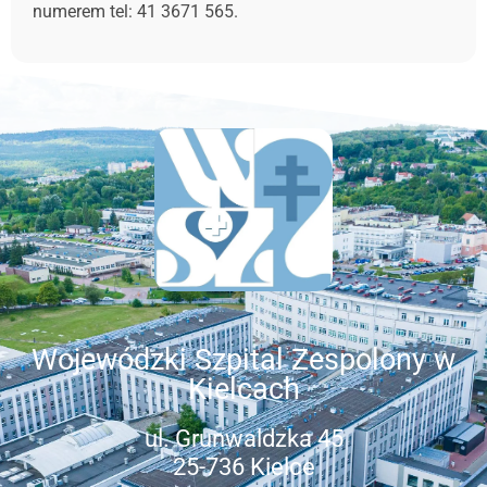
numerem tel: 41 3671 565.
Wojewódzki Szpital Zespolony w
Kielcach
ul. Grunwaldzka 45
25-736 Kielce