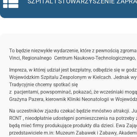
SZPITAL I STOWARZYSZENIE ZAPR
To będzie niezwykłe wydarzenie, które z pewnością zgrom
Vinci, Regionalnego Centrum Naukowo-Technologicznego, 
Impreza, w której udział jest bezpłatny, odbędzie się w god
Wojewódzkim Szpitalu Zespolonym w Kielcach. Jednak wyda
Tradycyjnie chcemy spotkać się
z pacjentami, powspominać, pokazać, że wcześniaki mogą ro
Grażyna Pazera, kierownik Kliniki Neonatologii w Wojewód
Na uczestników zjazdu czekać będzie mnóstwo atrakcji. J
RCNT , nieodpłatnie udostępni pomieszczenia na potrzeby zj
będą mieć firmy produkujące produkty dla dzieci. Ewa Zaj
przedstawiciele m.in: Muzeum Zabawek i Zabawy, Akademi