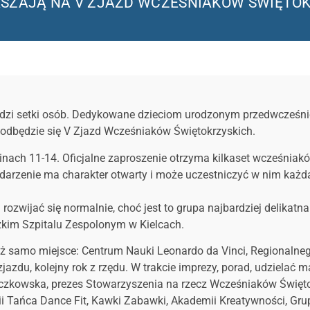
ASZAJĄ NA V ZJAZD WCZEŚNIAKÓW ŚWIĘTO
adzi setki osób. Dedykowane dzieciom urodzonym przedwcześnie
odbędzie się V Zjazd Wcześniaków Świętokrzyskich.
zinach 11-14. Oficjalne zaproszenie otrzyma kilkaset wcześniaków
rzenie ma charakter otwarty i może uczestniczyć w nim każda 
zwijać się normalnie, choć jest to grupa najbardziej delikatn
zkim Szpitalu Zespolonym w Kielcach.
uż samo miejsce: Centrum Nauki Leonardo da Vinci, Regionaln
azdu, kolejny rok z rzędu. W trakcie imprezy, porad, udzielać m
ączkowska, prezes Stowarzyszenia na rzecz Wcześniaków Święto
i Tańca Dance Fit, Kawki Zabawki, Akademii Kreatywności, Gr