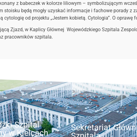
wykonany z babeczek w kolorze liliowym – symbolizującym wcześn
 stoisku będą mogły uzyskać informacje i fachowe porady z zakre
ytologię od projektu „Jestem kobietą. Cytologia”. O oprawę f
ającą Zjazd, w Kaplicy Głównej Wojewódzkiego Szpitala Zespolo
az pracowników szpitala.
zki Szpital
Sekretariat Główn
ny w Kielcach
Szpitala