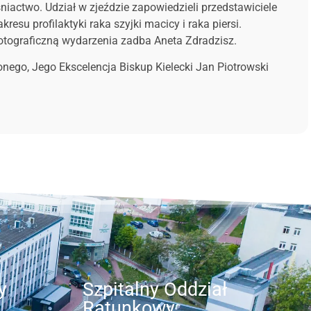
iactwo. Udział w zjeździe zapowiedzieli przedstawiciele
su profilaktyki raka szyjki macicy i raka piersi.
otograficzną wydarzenia zadba Aneta Zdradzisz.
nego, Jego Ekscelencja Biskup Kielecki Jan Piotrowski
y
Szpitalny Oddział
Ratunkowy