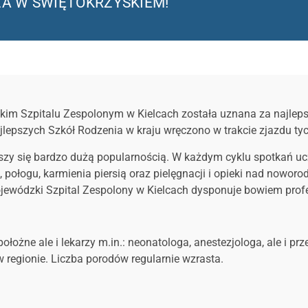
A W ŚWIĘTOKRZYSKIEM!
kim Szpitalu Zespolonym w Kielcach została uznana za najlep
lepszych Szkół Rodzenia w kraju wręczono w trakcie zjazdu tych
y się bardzo dużą popularnością. W każdym cyklu spotkań ucze
du, połogu, karmienia piersią oraz pielęgnacji i opieki nad no
ewódzki Szpital Zespolony w Kielcach dysponuje bowiem profe
łożne ale i lekarzy m.in.: neonatologa, anestezjologa, ale i p
w regionie. Liczba porodów regularnie wzrasta.