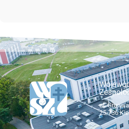
Wojewód
Zespolo
ul. Grunwa
25-736 Kie