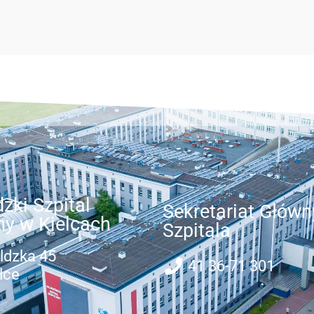
zki Szpital
Sekretariat Główn
ny w Kielcach
Szpitala
ldzka 45
41 36-71 301
lce