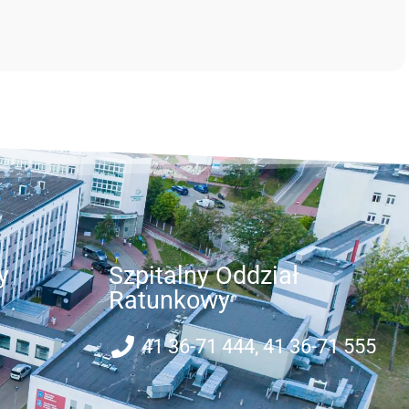
y
Szpitalny Oddział
Ratunkowy
41 36-71 444, 41 36-71 555