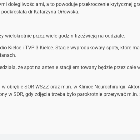
mi dolegliwościami, a to powoduje przekroczenie krytycznej g
 podkreślała dr Katarzyna Orłowska.
 wielokrotnie przez wiele godzin trzeźwieją na oddziale.
dio Kielce i TVP 3 Kielce. Stacje wyprodukowały spoty, które m
stanach.
działa, że spot na antenie stacji emitowany będzie przez całe 
mu w obrębie SOR WSZZ oraz m.in. w Klinice Neurochirurgii. Akt
zony w SOR, gdy zdjęcia trzeba było parokrotnie przerywać m.in.