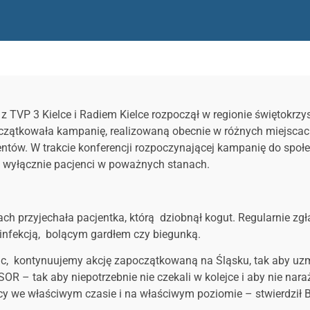
 TVP 3 Kielce i Radiem Kielce rozpoczął w regionie świętokrzys
oczątkowała kampanię, realizowaną obecnie w różnych miejsca
entów. W trakcie konferencji rozpoczynającej kampanię do spo
ę wyłącznie pacjenci w poważnych stanach.
h przyjechała pacjentka, którą dziobnął kogut. Regularnie zgła
 infekcją, bolącym gardłem czy biegunką.
ić nic, kontynuujemy akcję zapoczątkowaną na Śląsku, tak aby 
 – tak aby niepotrzebnie nie czekali w kolejce i aby nie naraża
cy we właściwym czasie i na właściwym poziomie – stwierdził 