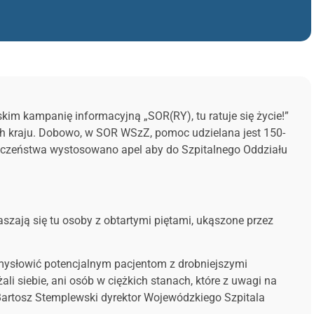
kim kampanię informacyjną „SOR(RY), tu ratuje się życie!”
ch kraju. Dobowo, w SOR WSzZ, pomoc udzielana jest 150-
łeczeństwa wystosowano apel aby do Szpitalnego Oddziału
szają się tu osoby z obtartymi piętami, ukąszone przez
uzmysłowić potencjalnym pacjentom z drobniejszymi
li siebie, ani osób w ciężkich stanach, które z uwagi na
Bartosz Stemplewski dyrektor Wojewódzkiego Szpitala