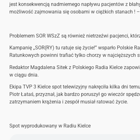
jest konsekwencją nadmiernego napływu pacjentów z błahy
możliwość zajmowania się osobami w ciężkich stanach ! –
Problemem SOR WSzZ są również nietrzeźwi pacjenci, którzy
Kampanię „SOR(RY) tu ratuje się życie!” wsparło Polskie Ra
Ratunkowych powinni trafiać tylko chorzy w najcięższych 
Redaktor Magdalena Sitek z Polskiego Radia Kielce zapowie
w ciągu dnia.
Ekipa TVP 3 Kielce spot telewizyjny nakręciła kilka dni te
Piotr Łataś, przyznał, jak bardzo poruszył go wieczór spęd
zatrzymaniem krążenia i zespół musiał ratować życie.
Spot wyprodukowany w Radiu Kielce