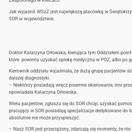
Zespolonego w Kielcach.
Jak wyjaśnił, WSzZ jest największą placówką w Świętokrzys
SOR w województwie.
Doktor Katarzyna Orłowska, kierująca tym Oddziałem poinfo
które powinny uzyskać opiekę medyczna w POZ, albo po god
Kierownik oddziału wyjaśniała, że dużą grupę pacjentów s
dalszej diagnostyki.
– Niektórzy posiadają wręcz pisemne skierowanie, inni prz
opowiadała Katarzyna Orłowska.
Wielu pacjentów, zgłasza się do SOR chcąc uzyskać pomoc s
pracujący w SOR posiadają specjalizacje dedykowane do lec
absolutnie nie może przyspieszyć.
– Nasz SOR jest przeciążony, zdarzają się momenty, że nie