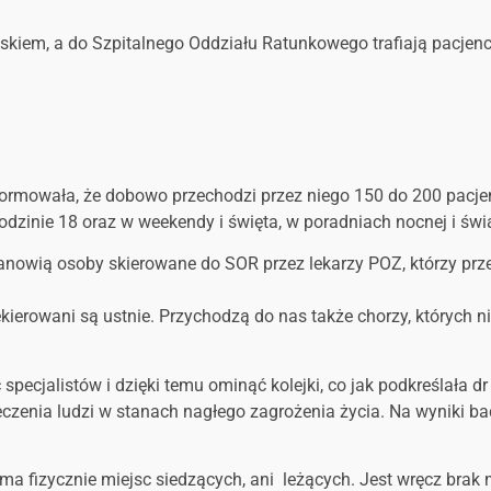
kiem, a do Szpitalnego Oddziału Ratunkowego trafiają pacjenci z
rmowała, że dobowo przechodzi przez niego 150 do 200 pacjentów
zinie 18 oraz w weekendy i święta, w poradniach nocnej i świą
tanowią osoby skierowane do SOR przez lekarzy POZ, którzy prz
ekierowani są ustnie. Przychodzą do nas także chorzy, których 
pecjalistów i dzięki temu ominąć kolejki, co jak podkreślała d
zenia ludzi w stanach nagłego zagrożenia życia. Na wyniki bad
 ma fizycznie miejsc siedzących, ani leżących. Jest wręcz brak