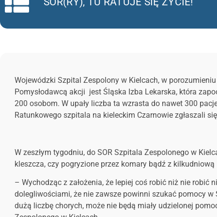
SOR(RY), TU RATUJE SIĘ ŻYCIE!
Wojewódzki Szpital Zespolony w Kielcach, w porozumieniu z
Pomysłodawcą akcji jest Śląska Izba Lekarska, która zap
200 osobom. W upały liczba ta wzrasta do nawet 300 pacj
Ratunkowego szpitala na kieleckim Czarnowie zgłaszali si
W zeszłym tygodniu, do SOR Szpitala Zespolonego w Kielcac
kleszcza, czy pogryzione przez komary bądź z kilkudniową
– Wychodząc z założenia, że lepiej coś robić niż nie rob
dolegliwościami, że nie zawsze powinni szukać pomocy w SOR
dużą liczbę chorych, może nie będą miały udzielonej pomo