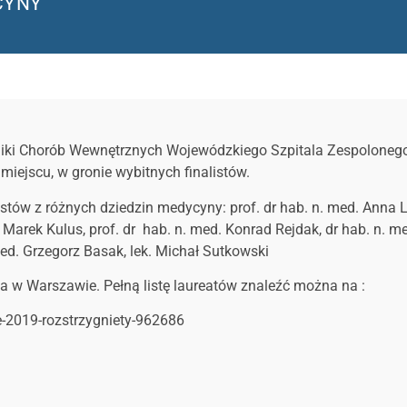
CYNY
liniki Chorób Wewnętrznych Wojewódzkiego Szpitala Zespoloneg
miejscu, w gronie wybitnych finalistów.
istów z różnych dziedzin medycyny: prof. dr hab. n. med. Anna L
d. Marek Kulus, prof. dr hab. n. med. Konrad Rejdak, dr hab. n. m
ed. Grzegorz Basak, lek. Michał Sutkowski
a w Warszawie. Pełną listę laureatów znaleźć można na :
e-2019-rozstrzygniety-962686