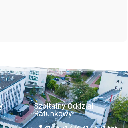
y
Szpitalny Oddział
Ratunkowy