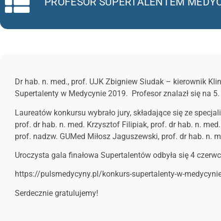
PROFESOR SUPERTALENTEM MEDY
Dr hab. n. med., prof. UJK Zbigniew Siudak – kierownik K
Supertalenty w Medycynie 2019. Profesor znalazł się na 5. 
Laureatów konkursu wybrało jury, składające się ze specjal
prof. dr hab. n. med. Krzysztof Filipiak, prof. dr hab. n. me
prof. nadzw. GUMed Miłosz Jaguszewski, prof. dr hab. n. m
Uroczysta gala finałowa Supertalentów odbyła się 4 czerwc
https://pulsmedycyny.pl/konkurs-supertalenty-w-medycyni
Serdecznie gratulujemy!