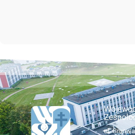
Wojewód
Zespolo
ul. Grunwa