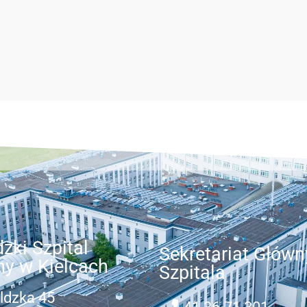
zki Szpital
Sekretariat Główn
ny w Kielcach
Szpitala
ldzka 45