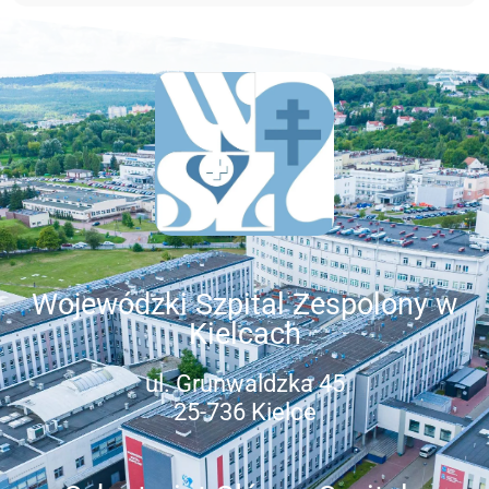
Wojewódzki Szpital Zespolony w
Kielcach
ul. Grunwaldzka 45
25-736 Kielce