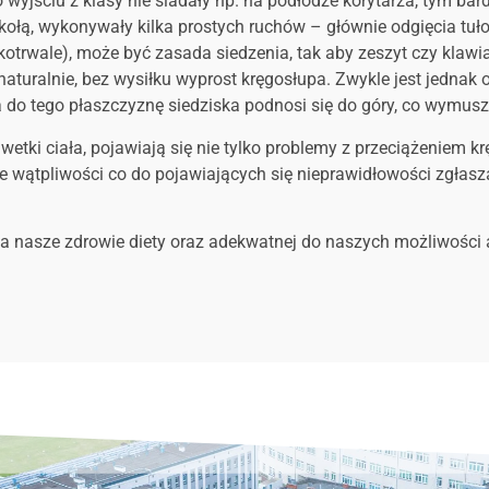
o wyjściu z klasy nie siadały np. na podłodze korytarza, tym ba
ołą, wykonywały kilka prostych ruchów – głównie odgięcia tuło
rwale), może być zasada siedzenia, tak aby zeszyt czy klawiat
aturalnie, bez wysiłku wyprost kręgosłupa. Zwykle jest jednak 
 a do tego płaszczyznę siedziska podnosi się do góry, co wymus
wetki ciała, pojawiają się nie tylko problemy z przeciążeniem k
ie wątpliwości co do pojawiających się nieprawidłowości zgłas
 nasze zdrowie diety oraz adekwatnej do naszych możliwości a