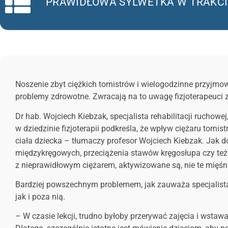
PRAWIDŁOWA SYLWETKA W TRAKCIE
Noszenie zbyt ciężkich tornistrów i wielogodzinne przyjmo
problemy zdrowotne. Zwracają na to uwagę fizjoterapeuci 
Dr hab. Wojciech Kiebzak, specjalista rehabilitacji ruchowe
w dziedzinie fizjoterapii podkreśla, że wpływ ciężaru tornis
ciała dziecka – tłumaczy profesor Wojciech Kiebzak. Jak d
międzykręgowych, przeciążenia stawów kręgosłupa czy też 
z nieprawidłowym ciężarem, aktywizowane są, nie te mięśni
Bardziej powszechnym problemem, jak zauważa specjalista,
jak i poza nią.
– W czasie lekcji, trudno byłoby przerywać zajęcia i wstawa