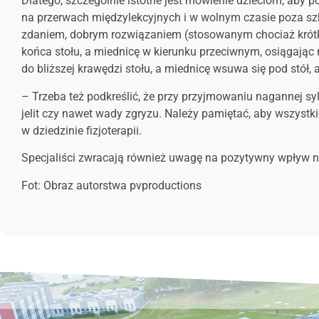
Dlatego, szczególnie istotne jest mówienie dzieciom, aby p
na przerwach międzylekcyjnych i w wolnym czasie poza szk
zdaniem, dobrym rozwiązaniem (stosowanym chociaż krótkot
końca stołu, a miednicę w kierunku przeciwnym, osiągając n
do bliższej krawędzi stołu, a miednicę wsuwa się pod stół,
– Trzeba też podkreślić, że przy przyjmowaniu nagannej syl
jelit czy nawet wady zgryzu. Należy pamiętać, aby wszystk
w dziedzinie fizjoterapii.
Specjaliści zwracają również uwagę na pozytywny wpływ na
Fot:
Obraz autorstwa pvproductions