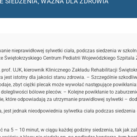
 SIEDZENIA, WAŻNA DLA ZDROWIA
wanie nieprawidłowej sylwetki ciała, podczas siedzenia w szko
ze Świętokrzyskiego Centrum Pediatrii Wojewódzkiego Szpitala
j, prof. UJK, kierownik Klinicznego Zakładu Rehabilitacji Święto
tra jest istotny dla jakości stanu zdrowia. – Szczególnie szkodli
odaje, zbyt ciężki plecak może wywołać następujące powikłania
dolegliwości bólowe pleców. – Kolejne powikłanie to zaburzen
e, które odpowiadają za utrzymanie prawidłowej sylwetki – dod
 jest jednak nieodpowiednia sylwetka ciała podczas siedzenia
ć na 5 – 10 minut, w ciągu każdej godziny siedzenia, tak jak za