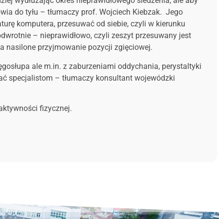
rdziej wydłużając okres nieprawidłowego siedzenia, ale aby
wia do tyłu – tłumaczy prof. Wojciech Kiebzak. Jego
urę komputera, przesuwać od siebie, czyli w kierunku
odwrotnie – nieprawidłowo, czyli zeszyt przesuwany jest
za nasilone przyjmowanie pozycji zgięciowej.
ręgosłupa ale m.in. z zaburzeniami oddychania, perystaltyki
zać specjalistom – tłumaczy konsultant wojewódzki
ktywności fizycznej.