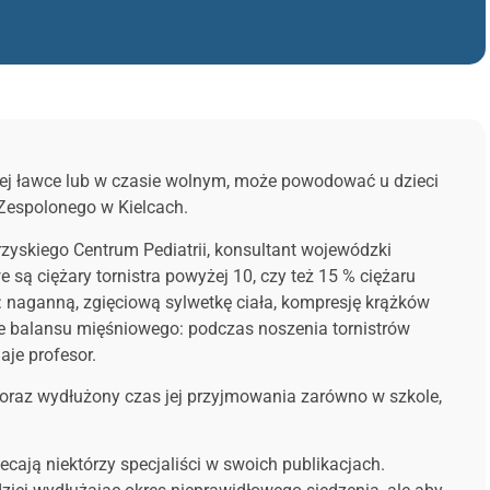
lnej ławce lub w czasie wolnym, może powodować u dzieci
 Zespolonego w Kielcach.
krzyskiego Centrum Pediatrii, konsultant wojewódzki
we są ciężary tornistra powyżej 10, czy też 15 % ciężaru
: naganną, zgięciową sylwetkę ciała, kompresję krążków
ie balansu mięśniowego: podczas noszenia tornistrów
aje profesor.
 oraz wydłużony czas jej przyjmowania zarówno w szkole,
lecają niektórzy specjaliści w swoich publikacjach.