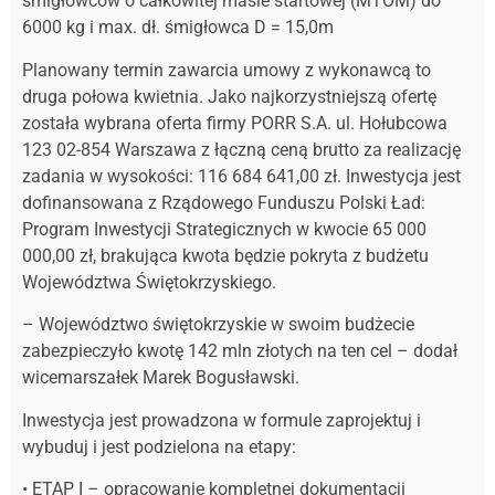
śmigłowców o całkowitej masie startowej (MTOM) do
6000 kg i max. dł. śmigłowca D = 15,0m
Planowany termin zawarcia umowy z wykonawcą to
druga połowa kwietnia. Jako najkorzystniejszą ofertę
została wybrana oferta firmy PORR S.A. ul. Hołubcowa
123 02-854 Warszawa z łączną ceną brutto za realizację
zadania w wysokości: 116 684 641,00 zł. Inwestycja jest
dofinansowana z Rządowego Funduszu Polski Ład:
Program Inwestycji Strategicznych w kwocie 65 000
000,00 zł, brakująca kwota będzie pokryta z budżetu
Województwa Świętokrzyskiego.
– Województwo świętokrzyskie w swoim budżecie
zabezpieczyło kwotę 142 mln złotych na ten cel – dodał
wicemarszałek Marek Bogusławski.
Inwestycja jest prowadzona w formule zaprojektuj i
wybuduj i jest podzielona na etapy:
• ETAP I – opracowanie kompletnej dokumentacji