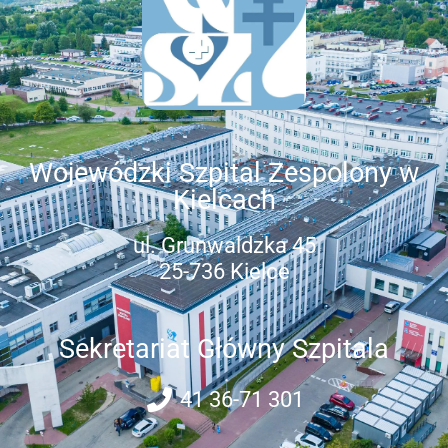
Wojewódzki Szpital Zespolony w
Kielcach
ul. Grunwaldzka 45
25-736 Kielce
Sekretariat Główny Szpitala
41 36-71 301