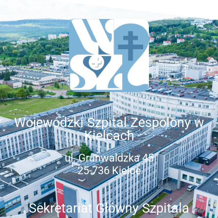
Wojewódzki Szpital Zespolony w
Kielcach
ul. Grunwaldzka 45
25-736 Kielce
Sekretariat Główny Szpitala