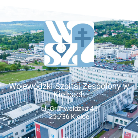
Wojewódzki Szpital Zespolony w
Kielcach
ul. Grunwaldzka 45
25-736 Kielce