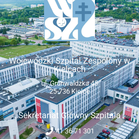
Wojewódzki Szpital Zespolony w
Kielcach
ul. Grunwaldzka 45
25-736 Kielce
Sekretariat Główny Szpitala
41 36-71 301