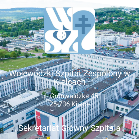
Wojewódzki Szpital Zespolony w
Kielcach
ul. Grunwaldzka 45
25-736 Kielce
Sekretariat Główny Szpitala