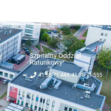
y
Szpitalny Oddział
Ratunkowy
41 36-71 444, 41 36-71 555