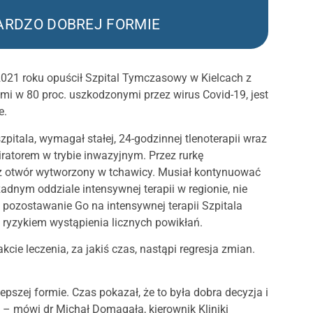
ARDZO DOBREJ FORMIE
 2021 roku opuścił Szpital Tymczasowy w Kielcach z
i w 80 proc. uszkodzonymi przez wirus Covid-19, jest
e.
pitala, wymagał stałej, 24-godzinnej tlenoterapii wraz
ratorem w trybie inwazyjnym. Przez rurkę
ez otwór wytworzony w tchawicy. Musiał kontynuować
dnym oddziale intensywnej terapii w regionie, nie
e pozostawanie Go na intensywnej terapii Szpitala
ryzykiem wystąpienia licznych powikłań.
akcie leczenia, za jakiś czas, nastąpi regresja zmian.
epszej formie. Czas pokazał, że to była dobra decyzja i
 – mówi dr Michał Domagała, kierownik Kliniki