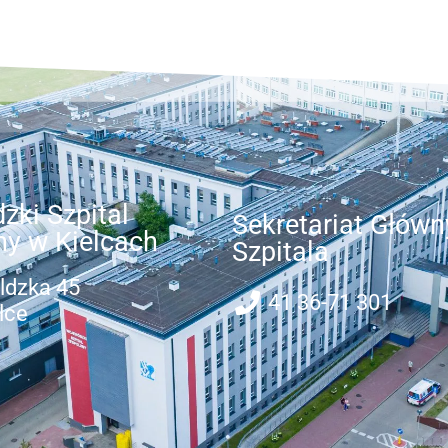
zki Szpital
Sekretariat Główn
ny w Kielcach
Szpitala
ldzka 45
41 36-71 301
lce