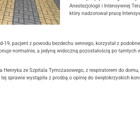
Anestezjologii i Intensywnej T
który nadzorował pracę Intens
-19, pacjent z powodu bezdechu sennego, korzystał z podobne
cjonuje normalnie, a jedyną widoczną pozostałością po tamtych wy
Henryka ze Szpitala Tymczasowego, z respiratorem do domu, s
tej sprawie wystąpiła z prośbą o opinię do świętokrzyskich ko