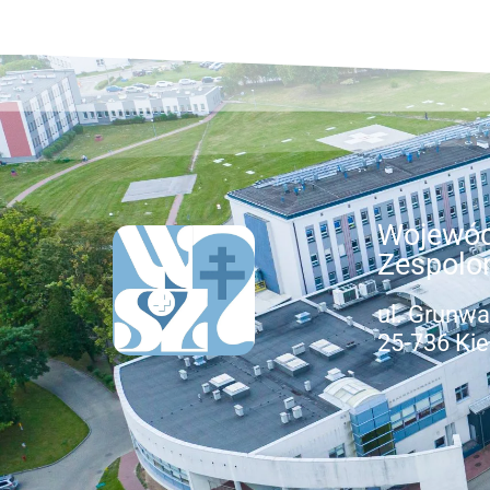
Wojewód
Zespolo
ul. Grunwa
25-736 Kie