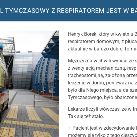
TAL TYMCZASOWY Z RESPIRATOREM JEST W B
Henryk Borek, który w kwietniu
respiratorem domowym, z płucam
aktualnie w bardzo dobrej formi
Mężczyzna w chwili wypisu ze sz
z wentylacją mechaniczną, respi
tracheostomijną, założoną prz
leczenie w domu, ponieważ na ża
było dla Niego miejsca, a dalsz
Tymczasowego, było obarczone 
Lekarze liczyli wówczas, że w tr
Tak się też stało.
– Pacjent jest w zdecydowanie l
możemy się tylko z tego cieszyć