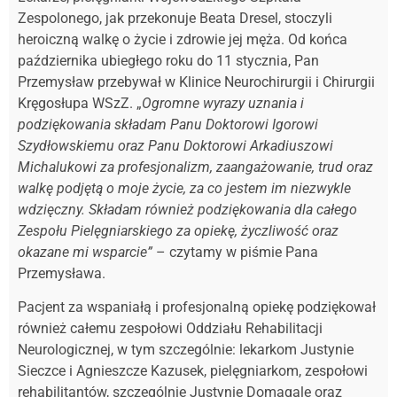
Zespolonego, jak przekonuje Beata Dresel, stoczyli
heroiczną walkę o życie i zdrowie jej męża. Od końca
października ubiegłego roku do 11 stycznia, Pan
Przemysław przebywał w Klinice Neurochirurgii i Chirurgii
Kręgosłupa WSzZ. „
Ogromne wyrazy uznania i
podziękowania składam Panu Doktorowi Igorowi
Szydłowskiemu oraz Panu Doktorowi Arkadiuszowi
Michalukowi za profesjonalizm, zaangażowanie, trud oraz
walkę podjętą o moje życie, za co jestem im niezwykle
wdzięczny. Składam również podziękowania dla całego
Zespołu Pielęgniarskiego za opiekę, życzliwość oraz
okazane mi wsparcie”
– czytamy w piśmie Pana
Przemysława.
Pacjent za wspaniałą i profesjonalną opiekę podziękował
również całemu zespołowi Oddziału Rehabilitacji
Neurologicznej, w tym szczególnie: lekarkom Justynie
Sieczce i Agnieszcze Kazusek, pielęgniarkom, zespołowi
rehabilitantów, szczególnie Justynie Domagale oraz