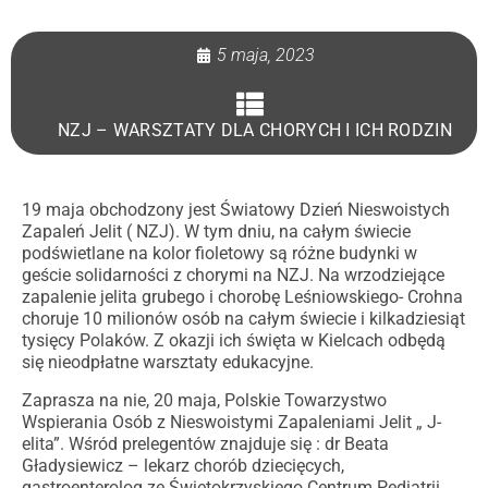
5 maja, 2023
NZJ – WARSZTATY DLA CHORYCH I ICH RODZIN
19 maja obchodzony jest Światowy Dzień Nieswoistych
Zapaleń Jelit ( NZJ). W tym dniu, na całym świecie
podświetlane na kolor fioletowy są różne budynki w
geście solidarności z chorymi na NZJ. Na wrzodziejące
zapalenie jelita grubego i chorobę Leśniowskiego- Crohna
choruje 10 milionów osób na całym świecie i kilkadziesiąt
tysięcy Polaków. Z okazji ich święta w Kielcach odbędą
się nieodpłatne warsztaty edukacyjne.
Zaprasza na nie, 20 maja, Polskie Towarzystwo
Wspierania Osób z Nieswoistymi Zapaleniami Jelit „ J-
elita”. Wśród prelegentów znajduje się : dr Beata
Gładysiewicz – lekarz chorób dziecięcych,
gastroenterolog ze Świętokrzyskiego Centrum Pediatrii