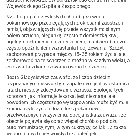
Wojewódzkiego Szpitala Zespolonego.
NZJ to grupa przewlekłych chorób przewodu
pokarmowego przebiegających z okresami zaostrzeń i
remisji, objawiających się przede wszystkim: silnym
bólem brzucha, biegunką, często z domieszką krwi,
ogólnym osłabieniem i zmęczeniem, a u dzieci bardzo
często opóźnieniem wzrastania i dojrzewania. Szczyt
zachorowań przypada między 15- 35 rokiem życia, ale
zachorować na te schorzenia można w każdym wieku, a
co czwarta zdiagnozowana osoba to dziecko.
Beata Gładysiewicz zauważa, że liczba dzieci z
rozpoznanym nieswoistym zapaleniem jelit, w ostatnich
latach, niestety zdecydowanie wzrasta. Etiologia tych
schorzeń, jak informuje lekarka, jest nieznana, ale
powodem ich częstszego występowania może być m.in.
zmiana stylu życia i duża ilość pokarmów
przetworzonych w żywieniu. Specjalistka zauważa , że
obecnie pojawia się coraz więcej chorób o podłożu
autoimmunizacyjnym, w tym cukrzycy, celiakii, a także
wspomnianych nieswoistych zapaleń jelit.