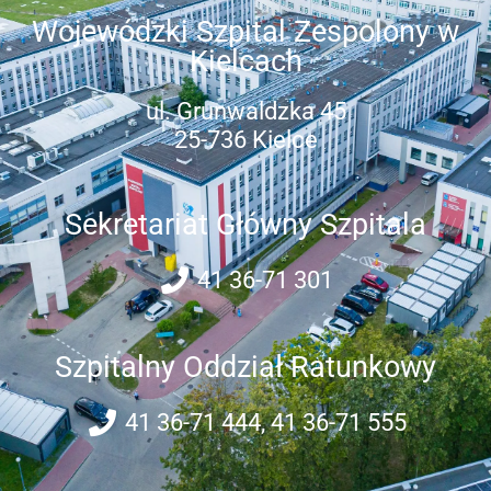
Wojewódzki Szpital Zespolony w
Kielcach
ul. Grunwaldzka 45
25-736 Kielce
Sekretariat Główny Szpitala
41 36-71 301
Szpitalny Oddział Ratunkowy
41 36-71 444, 41 36-71 555