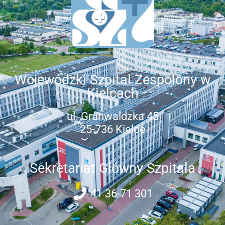
Wojewódzki Szpital Zespolony w
Kielcach
ul. Grunwaldzka 45
25-736 Kielce
Sekretariat Główny Szpitala
41 36-71 301