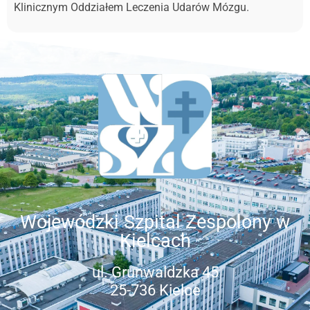
Klinicznym Oddziałem Leczenia Udarów Mózgu.
Wojewódzki Szpital Zespolony w
Kielcach
ul. Grunwaldzka 45
25-736 Kielce