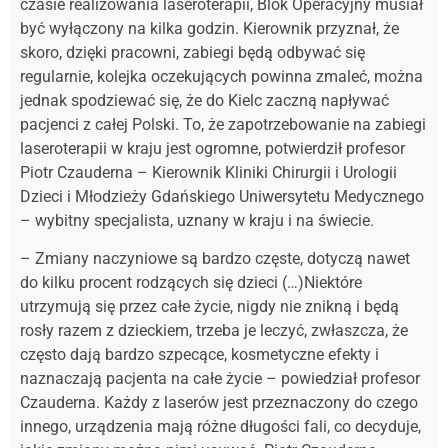
czasie realizowania laseroterapii, Blok Operacyjny musiał
być wyłączony na kilka godzin. Kierownik przyznał, że
skoro, dzięki pracowni, zabiegi będą odbywać się
regularnie, kolejka oczekujących powinna zmaleć, można
jednak spodziewać się, że do Kielc zaczną napływać
pacjenci z całej Polski. To, że zapotrzebowanie na zabiegi
laseroterapii w kraju jest ogromne, potwierdził profesor
Piotr Czauderna – Kierownik Kliniki Chirurgii i Urologii
Dzieci i Młodzieży Gdańskiego Uniwersytetu Medycznego
– wybitny specjalista, uznany w kraju i na świecie.
– Zmiany naczyniowe są bardzo częste, dotyczą nawet
do kilku procent rodzących się dzieci (…)Niektóre
utrzymują się przez całe życie, nigdy nie znikną i będą
rosły razem z dzieckiem, trzeba je leczyć, zwłaszcza, że
często dają bardzo szpecące, kosmetyczne efekty i
naznaczają pacjenta na całe życie – powiedział profesor
Czauderna. Każdy z laserów jest przeznaczony do czego
innego, urządzenia mają różne długości fali, co decyduje,