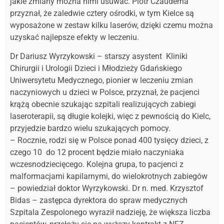
jakie zmiany można nimi usuwać. Piotr Czauderna
przyznał, że zaledwie cztery ośrodki, w tym Kielce są
wyposażone w zestaw kilku laserów, dzięki czemu można
uzyskać najlepsze efekty w leczeniu.
Dr Dariusz Wyrzykowski – starszy asystent Kliniki
Chirurgii i Urologii Dzieci i Młodzieży Gdańskiego
Uniwersytetu Medycznego, pionier w leczeniu zmian
naczyniowych u dzieci w Polsce, przyznał, że pacjenci
krążą obecnie szukając szpitali realizujących zabiegi
laseroterapii, są długie kolejki, więc z pewnością do Kielc,
przyjedzie bardzo wielu szukających pomocy.
– Rocznie, rodzi się w Polsce ponad 400 tysięcy dzieci, z
czego 10 do 12 procent będzie miało naczyniaka
wczesnodziecięcego. Kolejna grupa, to pacjenci z
malformacjami kapilarnymi, do wielokrotnych zabiegów
– powiedział doktor Wyrzykowski. Dr n. med. Krzysztof
Bidas – zastępca dyrektora do spraw medycznych
Szpitala Zespolonego wyraził nadzieję, że większa liczba