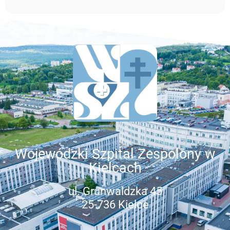
Wojewódzki Szpital Zespolony w
Kielcach
ul. Grunwaldzka 45
25-736 Kielce