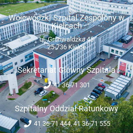
Wojewódzki Szpital Zespolony w
Kielcach
ul. Grunwaldzka 45
25-736 Kielce
Sekretariat Główny Szpitala
41 36-71 301
Szpitalny Oddział Ratunkowy
41 36-71 444, 41 36-71 555