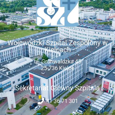
Wojewódzki Szpital Zespolony w
Kielcach
ul. Grunwaldzka 45
25-736 Kielce
Sekretariat Główny Szpitala
41 36-71 301