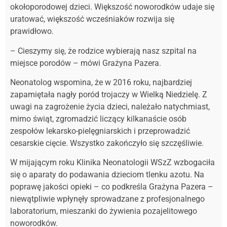
okołoporodowej dzieci. Większość noworodków udaje się
uratować, większość wcześniaków rozwija się
prawidłowo.
– Cieszymy się, że rodzice wybierają nasz szpital na
miejsce porodów – mówi Grażyna Pazera.
Neonatolog wspomina, że w 2016 roku, najbardziej
zapamiętała nagły poród trojaczy w Wielką Niedzielę. Z
uwagi na zagrożenie życia dzieci, należało natychmiast,
mimo świąt, zgromadzić liczący kilkanaście osób
zespołów lekarsko-pielęgniarskich i przeprowadzić
cesarskie cięcie. Wszystko zakończyło się szczęśliwie.
W mijającym roku Klinika Neonatologii WSzZ wzbogaciła
się o aparaty do podawania dzieciom tlenku azotu. Na
poprawę jakości opieki – co podkreśla Grażyna Pazera –
niewątpliwie wpłynęły sprowadzane z profesjonalnego
laboratorium, mieszanki do żywienia pozajelitowego
noworodków.