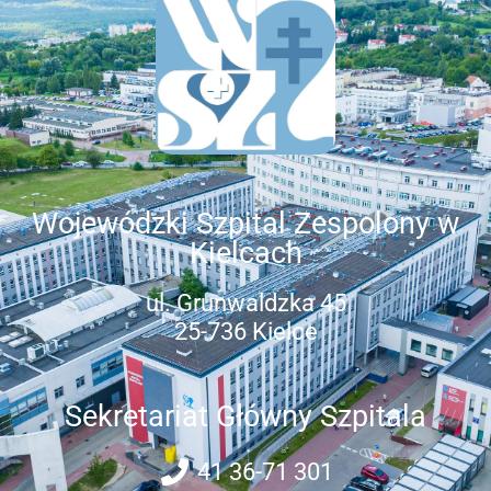
Wojewódzki Szpital Zespolony w
Kielcach
ul. Grunwaldzka 45
25-736 Kielce
Sekretariat Główny Szpitala
41 36-71 301