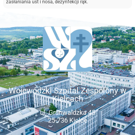
zasłaniania ust i nosa, dezynfekcji rąk.
Wojewódzki Szpital Zespolony w
Kielcach
ul. Grunwaldzka 45
25-736 Kielce