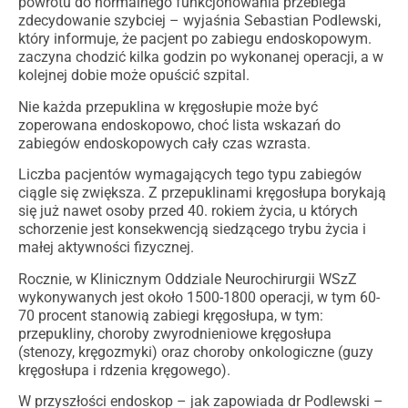
powrotu do normalnego funkcjonowania przebiega
zdecydowanie szybciej – wyjaśnia Sebastian Podlewski,
który informuje, że pacjent po zabiegu endoskopowym.
zaczyna chodzić kilka godzin po wykonanej operacji, a w
kolejnej dobie może opuścić szpital.
Nie każda przepuklina w kręgosłupie może być
zoperowana endoskopowo, choć lista wskazań do
zabiegów endoskopowych cały czas wzrasta.
Liczba pacjentów wymagających tego typu zabiegów
ciągle się zwiększa. Z przepuklinami kręgosłupa borykają
się już nawet osoby przed 40. rokiem życia, u których
schorzenie jest konsekwencją siedzącego trybu życia i
małej aktywności fizycznej.
Rocznie, w Klinicznym Oddziale Neurochirurgii WSzZ
wykonywanych jest około 1500-1800 operacji, w tym 60-
70 procent stanowią zabiegi kręgosłupa, w tym:
przepukliny, choroby zwyrodnieniowe kręgosłupa
(stenozy, kręgozmyki) oraz choroby onkologiczne (guzy
kręgosłupa i rdzenia kręgowego).
W przyszłości endoskop – jak zapowiada dr Podlewski –