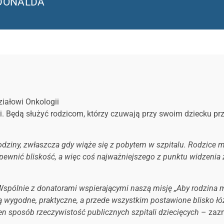
DONALDA
iałowi Onkologii
i.
Będą służyć rodzicom, którzy czuwają przy swoim dziecku prze
odziny, zwłaszcza gdy wiąże się z pobytem
w szpitalu. Rodzice 
pewnić bliskość, a więc coś najważniejszego z punktu widzenia 
a. Wspólnie z donatorami wspierającymi naszą misję „Aby rodzina
są wygodne, praktyczne, a przede wszystkim postawione blisko łó
n sposób rzeczywistość publicznych szpitali dziecięcych
– zaz