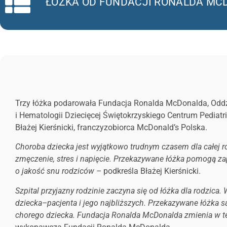
ŁÓŻKA OD FUNDACJI RONALDA MC
Trzy łóżka podarowała Fundacja Ronalda McDonalda, Oddz
i Hematologii Dziecięcej Świętokrzyskiego Centrum Pediatri
Błażej Kierśnicki, franczyzobiorca McDonald’s Polska.
Choroba dziecka jest wyjątkowo trudnym czasem dla całej r
zmęczenie, stres i napięcie. Przekazywane łóżka pomogą za
o jakość snu rodziców –
podkreśla
Błażej Kierśnicki.
Szpital przyjazny rodzinie zaczyna się od łóżka dla rodzic
dziecka–pacjenta i jego najbliższych. Przekazywane łóżka 
chorego dziecka. Fundacja Ronalda McDonalda zmienia w te