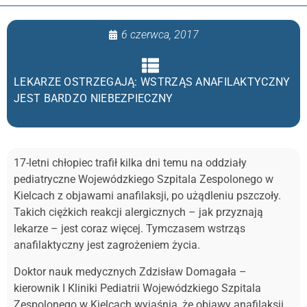
6 czerwca, 2017
LEKARZE OSTRZEGAJĄ: WSTRZĄS ANAFILAKTYCZNY
JEST BARDZO NIEBEZPIECZNY
17-letni chłopiec trafił kilka dni temu na oddziały
pediatryczne Wojewódzkiego Szpitala Zespolonego w
Kielcach z objawami anafilaksji, po użądleniu pszczoły.
Takich ciężkich reakcji alergicznych – jak przyznają
lekarze – jest coraz więcej. Tymczasem wstrząs
anafilaktyczny jest zagrożeniem życia.
Doktor nauk medycznych Zdzisław Domagała –
kierownik I Kliniki Pediatrii Wojewódzkiego Szpitala
Zespolonego w Kielcach wyjaśnia, że objawy anafilaksji