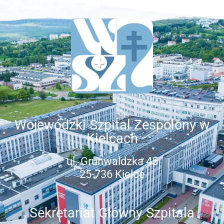
Wojewódzki Szpital Zespolony w
Kielcach
ul. Grunwaldzka 45
25-736 Kielce
Sekretariat Główny Szpitala