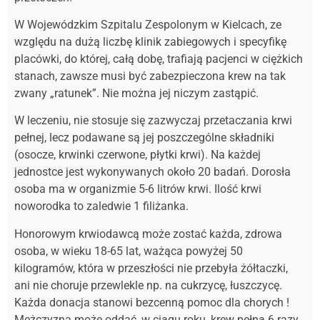
W Wojewódzkim Szpitalu Zespolonym w Kielcach, ze
względu na dużą liczbę klinik zabiegowych i specyfikę
placówki, do której, całą dobę, trafiają pacjenci w ciężkich
stanach, zawsze musi być zabezpieczona krew na tak
zwany „ratunek”. Nie można jej niczym zastąpić.
W leczeniu, nie stosuje się zazwyczaj przetaczania krwi
pełnej, lecz podawane są jej poszczególne składniki
(osocze, krwinki czerwone, płytki krwi). Na każdej
jednostce jest wykonywanych około 20 badań. Dorosła
osoba ma w organizmie 5-6 litrów krwi. Ilość krwi
noworodka to zaledwie 1 filiżanka.
Honorowym krwiodawcą może zostać każda, zdrowa
osoba, w wieku 18-65 lat, ważąca powyżej 50
kilogramów, która w przeszłości nie przebyła żółtaczki,
ani nie choruje przewlekle np. na cukrzycę, łuszczycę.
Każda donacja stanowi bezcenną pomoc dla chorych !
Mężczyzna może oddać, w ciągu roku, krew pełną 6 razy,