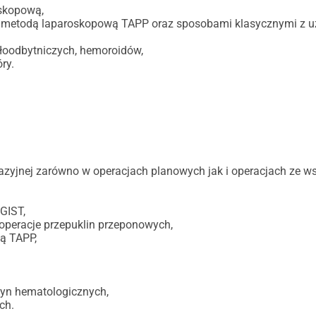
oskopową,
 metodą laparoskopową TAPP oraz sposobami klasycznymi z uż
łoodbytniczych, hemoroidów,
ry.
azyjnej zarówno w operacjach planowych jak i operacjach ze w
GIST,
 operacje przepuklin przeponowych,
ą TAPP,
zyn hematologicznych,
ch.