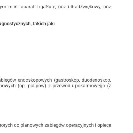
tym m.in. aparat LigaSure, nóż ultradźwiękowy, nóz
gnostycznych, takich jak:
abiegów endoskopowych (gastroskop, duodenoskop,
obowych (np. polipów) z przewodu pokarmowego (z
i chorych do planowych zabiegów operacyjnych i opiece