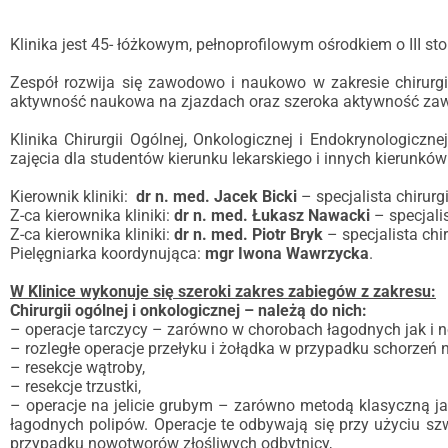
Klinika jest 45- łóżkowym, pełnoprofilowym ośrodkiem o III stop
Zespół rozwija się zawodowo i naukowo w zakresie chirurgii 
aktywność naukowa na zjazdach oraz szeroka aktywność zaw
Klinika Chirurgii Ogólnej, Onkologicznej i Endokrynologi
zajęcia dla studentów kierunku lekarskiego i innych kierun
Kierownik kliniki:
dr n. med. Jacek Bicki
– specjalista chirurgi
Z-ca kierownika kliniki:
dr n. med. Łukasz Nawacki
– specjalis
Z-ca kierownika kliniki:
dr n. med. Piotr Bryk
– specjalista chir
Pielęgniarka koordynująca:
mgr Iwona Wawrzycka
.
W Klinice wykonuje się szeroki zakres zabiegów z zakresu:
Chirurgii ogólnej i onkologicznej – należą do nich:
– operacje tarczycy – zarówno w chorobach łagodnych jak i 
– rozległe operacje przełyku i żołądka w przypadku schorze
– resekcje wątroby,
– resekcje trzustki,
– operacje na jelicie grubym – zarówno metodą klasyczną j
łagodnych polipów. Operacje te odbywają się przy użyciu s
przypadku nowotworów złośliwych odbytnicy,