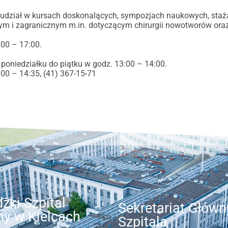
rąc udział w kursach doskonalących, sympozjach naukowych, sta
wym i zagranicznym m.in. dotyczącym chirurgii nowotworów oraz 
00 – 17:00.
poniedziałku do piątku w godz. 13:00 – 14:00.
:00 – 14:35, (41) 367-15-71
zki Szpital
Sekretariat Główn
ny w Kielcach
Szpitala