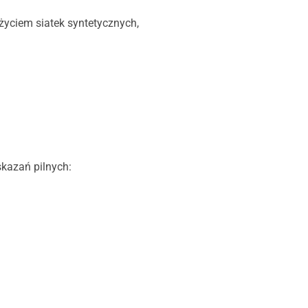
yciem siatek syntetycznych,
skazań pilnych: