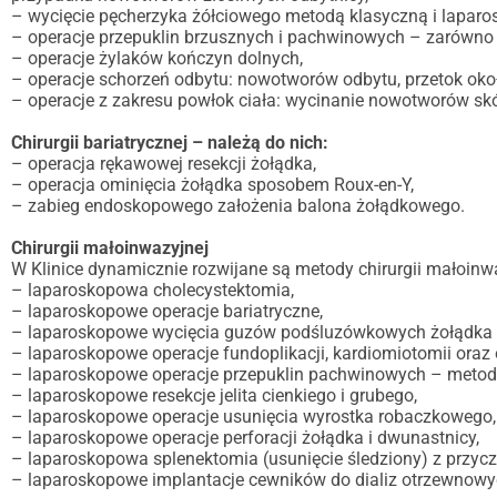
– wycięcie pęcherzyka żółciowego metodą klasyczną i lapar
– operacje przepuklin brzusznych i pachwinowych – zarówno
– operacje żylaków kończyn dolnych,
– operacje schorzeń odbytu: nowotworów odbytu, przetok oko
– operacje z zakresu powłok ciała: wycinanie nowotworów skó
Chirurgii bariatrycznej – należą do nich:
– operacja rękawowej resekcji żołądka,
– operacja ominięcia żołądka sposobem Roux-en-Y,
– zabieg endoskopowego założenia balona żołądkowego.
Chirurgii małoinwazyjnej
W Klinice dynamicznie rozwijane są metody chirurgii małoinw
– laparoskopowa cholecystektomia,
– laparoskopowe operacje bariatryczne,
– laparoskopowe wycięcia guzów podśluzówkowych żołądka 
– laparoskopowe operacje fundoplikacji, kardiomiotomii oraz
– laparoskopowe operacje przepuklin pachwinowych – metod
– laparoskopowe resekcje jelita cienkiego i grubego,
– laparoskopowe operacje usunięcia wyrostka robaczkowego,
– laparoskopowe operacje perforacji żołądka i dwunastnicy,
– laparoskopowa splenektomia (usunięcie śledziony) z przyc
– laparoskopowe implantacje cewników do dializ otrzewnowy