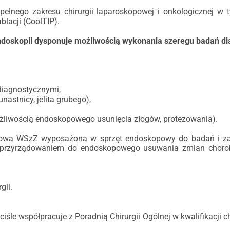
pełnego zakresu chirurgii laparoskopowej i onkologicznej w 
blacji (CoolTIP).
ndoskopii dysponuje możliwością wykonania szeregu badań dia
diagnostycznymi,
astnicy, jelita grubego),
żliwością endoskopowego usunięcia złogów, protezowania).
skopowa WSzZ wyposażona w sprzęt endoskopowy do badań i z
z oprzyrządowaniem do endoskopowego usuwania zmian chor
gii.
 ściśle współpracuje z Poradnią Chirurgii Ogólnej w kwalifikacj