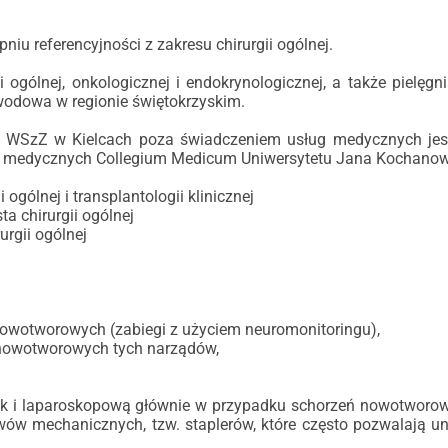
niu referencyjności z zakresu chirurgii ogólnej.
ogólnej, onkologicznej i endokrynologicznej, a także pielęgn
odowa w regionie świętokrzyskim.
cznej WSzZ w Kielcach poza świadczeniem usług medycznych j
ków medycznych Collegium Medicum Uniwersytetu Jana Kochanow
i ogólnej i transplantologii klinicznej
ta chirurgii ogólnej
urgii ogólnej
nowotworowych (zabiegi z użyciem neuromonitoringu),
ń nowotworowych tych narządów,
ak i laparoskopową głównie w przypadku schorzeń nowotworow
zwów mechanicznych, tzw. staplerów, które często pozwalają 