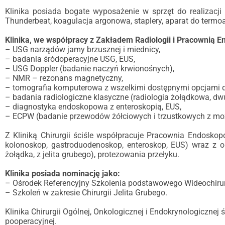
Klinika posiada bogate wyposażenie w sprzęt do realizacji 
Thunderbeat, koagulacja argonowa, staplery, aparat do termoa
Klinika, we współpracy z Zakładem Radiologii i Pracownią E
– USG narządów jamy brzusznej i miednicy,
– badania śródoperacyjne USG, EUS,
– USG Doppler (badanie naczyń krwionośnych),
– NMR – rezonans magnetyczny,
– tomografia komputerowa z wszelkimi dostępnymi opcjami 
– badania radiologiczne klasyczne (radiologia żołądkowa, dwun
– diagnostyka endoskopowa z enteroskopią, EUS,
– ECPW (badanie przewodów żółciowych i trzustkowych z mo
Z Kliniką Chirurgii ściśle współpracuje Pracownia Endo
kolonoskop, gastroduodenoskop, enteroskop, EUS) wraz 
żołądka, z jelita grubego), protezowania przełyku.
Klinika posiada nominację jako:
– Ośrodek Referencyjny Szkolenia podstawowego Wideochirur
– Szkoleń w zakresie Chirurgii Jelita Grubego.
Klinika Chirurgii Ogólnej, Onkologicznej i Endokrynologicznej
pooperacyjnej.