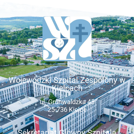
Wojewódzki Szpital Zespolony w
Kielcach
ul. Grunwaldzka 45
25-736 Kielce
Sekretariat Główny Szpitala