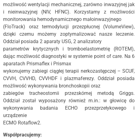
możliwość wentylacji mechanicznej, zarówno inwazyjnej jak
i nieinwazyjnej (NIV, HFNC). Korzystamy z możliwości
monitorowania hemodynamicznego małoinwazyjnego
(FloTrack) oraz termodylucji przezpłucnej (VolumeView),
dzięki czemu możemy zoptymalizować nasze leczenie.
Oddział posiada 2 aparaty USG, 2 analizatory
parametrów krytycznych i tromboelastometrię (ROTEM),
dając możliwość diagnostyki w systemie point of care. Na 6
aparatach Prismaflex i Prismax
wykonujemy zabiegi ciągłej terapii nerkozastępczej – SCUF,
CVVH, CVVHD, CVVHDF i plazmaferezy. Oddział posiada
możliwość wykonywania bronchoskopii oraz
zabiegów tracheostomii przezskórnej metodą Griggs.
Oddział został wyposażony również m.in.: w głowicę do
wykonywania badania ECHO przezprzełykowego i
urządzenie
ECMO Rotaflow2.
Współpracujemy: