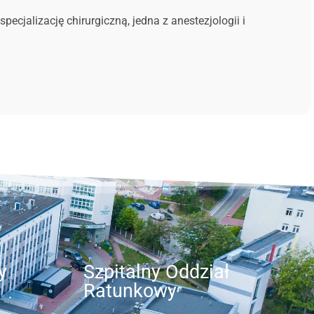
ecjalizację chirurgiczną, jedna z anestezjologii i
y
Szpitalny Oddział
Ratunkowy