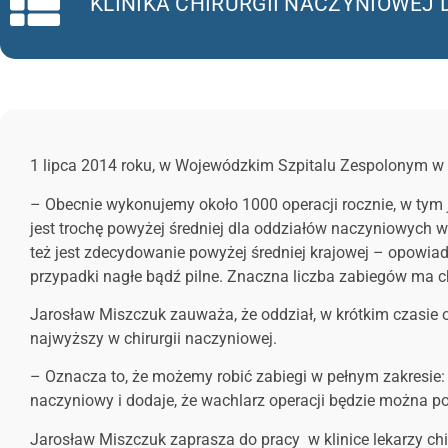
KLINIKA CHIRURGII NACZYNIOWEJ 
1 lipca 2014 roku, w Wojewódzkim Szpitalu Zespolonym w K
– Obecnie wykonujemy około 1000 operacji rocznie, w tym 
jest trochę powyżej średniej dla oddziałów naczyniowych
też jest zdecydowanie powyżej średniej krajowej – opowiada
przypadki nagłe bądź pilne. Znaczna liczba zabiegów ma cha
Jarosław Miszczuk zauważa, że oddział, w krótkim czasie od
najwyższy w chirurgii naczyniowej.
– Oznacza to, że możemy robić zabiegi w pełnym zakresie
naczyniowy i dodaje, że wachlarz operacji będzie można po
Jarosław Miszczuk zaprasza do pracy w klinice lekarzy ch