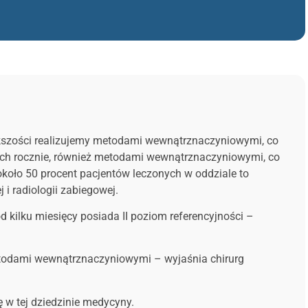
iększości realizujemy metodami wewnątrznaczyniowymi, co
nych rocznie, również metodami wewnątrznaczyniowymi, co
 około 50 procent pacjentów leczonych w oddziale to
 i radiologii zabiegowej.
d kilku miesięcy posiada II poziom referencyjności –
metodami wewnątrznaczyniowymi – wyjaśnia chirurg
 w tej dziedzinie medycyny.