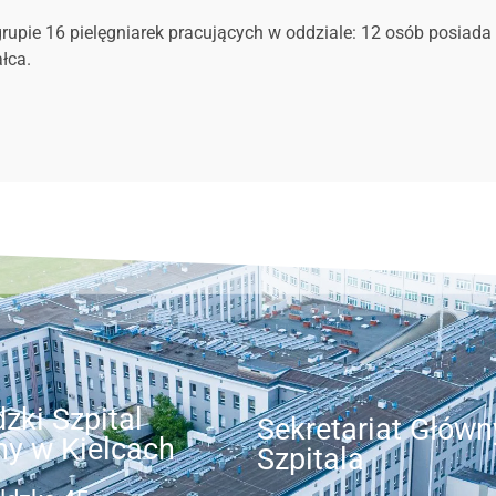
upie 16 pielęgniarek pracujących w oddziale: 12 osób posiada sp
ałca.
zki Szpital
Sekretariat Główn
ny w Kielcach
Szpitala