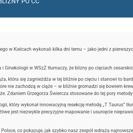
BLIZNY PO CC
o w Kielcach wykonali kilka dni temu – jako jedni z pierwszych
a i Ginekologii w WSzZ tłumaczy, że blizny po cięciach cesarsk
a, która się zagnieżdża w tej bliźnie po cięciu i stanowi to ba
 które nie zachodzą w ciąże – w bliźnie gromadzi się bowiem kre
e. Zdaniem Grzegorza Świercza stosowane do tej pory metody b
ogii, który wykonał innowacyjną resekcję metodą „T Taurus” tłu
żliwe jest niezwykle precyzyjne mapowanie i usunięcie nieprawi
Polsce, co pokazuje, jak szybko nasz zespół wdraża najnowsze