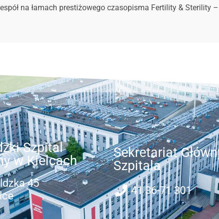
zespół na łamach prestiżowego czasopisma Fertility & Sterility
zki Szpital
Sekretariat Główn
ny w Kielcach
Szpitala
ldzka 45
41 36-71 301
lce