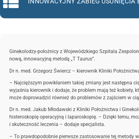
INNOWACYJNY ZABIEG USUNIĘCIA 
Ginekolodzy-położnicy z Wojewódzkiego Szpitala Zespoloneg
nową, innowacyjną metodą „T Taurus”.
Dr n. med. Grzegorz Świercz – kierownik Kliniki Położnictw
– Najcięższym powikłaniem takiej zmiany jest następna ciąż
wyjaśnia kierownik i dodaje, że problem mają też kobiety,
może doprowadzić również do problemów z zajściem w ciąż
Dr n. med. Jakub Młodawski z Kliniki Położnictwa i Ginekol
histeroskopię operacyjną i laparoskopię. – Dzięki temu, mo
i skuteczność leczenia – dodaje specjalista.
– To prawdopodobnie pierwsze zastosowanie tej metody w 