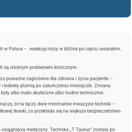
 w Polsce – resekcję niszy w bliźnie po cięciu cesarskim,
ich są istotnym problemem klinicznym.
rdzo poważne zagrożenie dla zdrowia i życia pacjentki –
w i kobiety plamią po zakończeniu miesiączki. Zmiana
yły albo mało skuteczne albo trudne technicznie.
maczy, że ta łączy dwie minimalnie inwazyjne techniki –
dłowej tkanki, co przekłada się na większe bezpieczeństwo
 osiągnięcia medycyny. Technika „T Taurus” została po