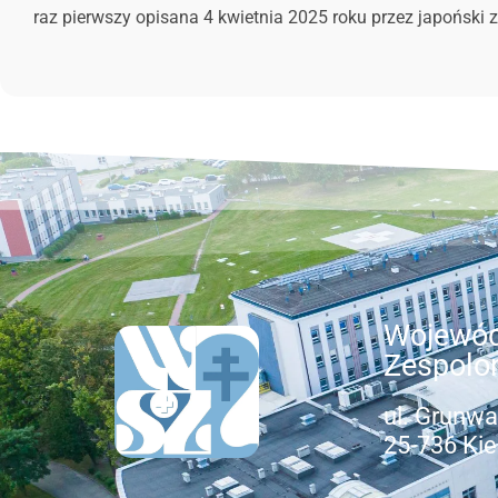
raz pierwszy opisana 4 kwietnia 2025 roku przez japoński 
Wojewód
Zespolo
ul. Grunwa
25-736 Kie