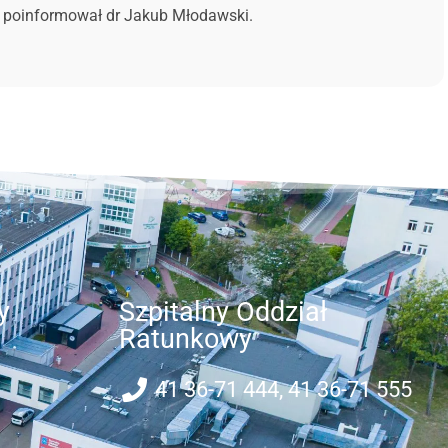
 – poinformował dr Jakub Młodawski.
y
Szpitalny Oddział
Ratunkowy
41 36-71 444, 41 36-71 555