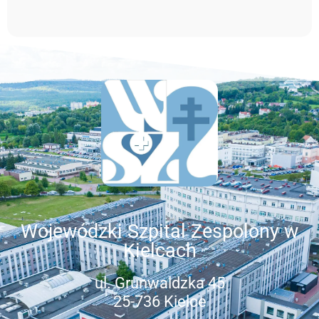
Wojewódzki Szpital Zespolony w
Kielcach
ul. Grunwaldzka 45
25-736 Kielce