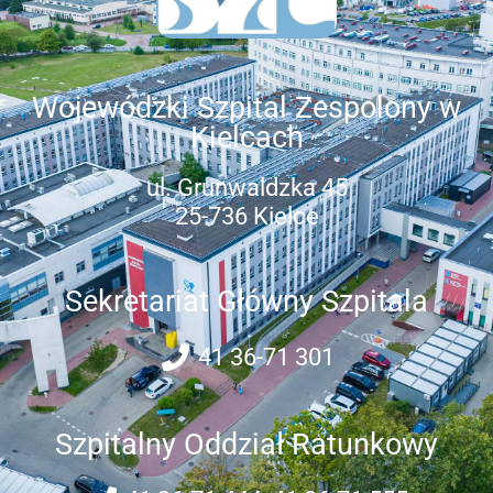
Wojewódzki Szpital Zespolony w
Kielcach
ul. Grunwaldzka 45
25-736 Kielce
Sekretariat Główny Szpitala
41 36-71 301
Szpitalny Oddział Ratunkowy