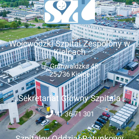
Wojewódzki Szpital Zespolony w
Kielcach
ul. Grunwaldzka 45
25-736 Kielce
Sekretariat Główny Szpitala
41 36-71 301
Szpitalny Oddział Ratunkowy