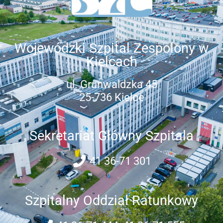
Wojewódzki Szpital Zespolony w
Kielcach
ul. Grunwaldzka 45
25-736 Kielce
Sekretariat Główny Szpitala
41 36-71 301
Szpitalny Oddział Ratunkowy