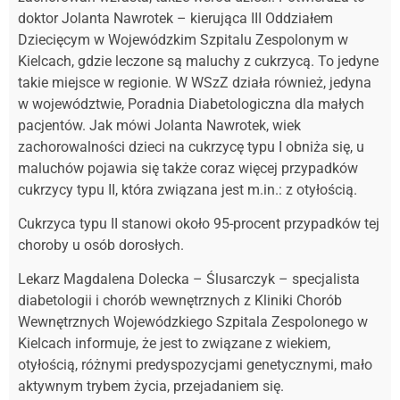
doktor Jolanta Nawrotek – kierująca III Oddziałem
Dziecięcym w Wojewódzkim Szpitalu Zespolonym w
Kielcach, gdzie leczone są maluchy z cukrzycą. To jedyne
takie miejsce w regionie. W WSzZ działa również, jedyna
w województwie, Poradnia Diabetologiczna dla małych
pacjentów. Jak mówi Jolanta Nawrotek, wiek
zachorowalności dzieci na cukrzycę typu I obniża się, u
maluchów pojawia się także coraz więcej przypadków
cukrzycy typu II, która związana jest m.in.: z otyłością.
Cukrzyca typu II stanowi około 95-procent przypadków tej
choroby u osób dorosłych.
Lekarz Magdalena Dolecka – Ślusarczyk – specjalista
diabetologii i chorób wewnętrznych z Kliniki Chorób
Wewnętrznych Wojewódzkiego Szpitala Zespolonego w
Kielcach informuje, że jest to związane z wiekiem,
otyłością, różnymi predyspozycjami genetycznymi, mało
aktywnym trybem życia, przejadaniem się.