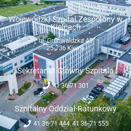
Wojewódzki Szpital Zespolony w
Kielcach
ul. Grunwaldzka 45
25-736 Kielce
Sekretariat Główny Szpitala
41 36-71 301
Szpitalny Oddział Ratunkowy
41 36-71 444, 41 36-71 555